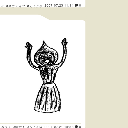
2007.07.23 11:14
0
タイ
#ネガティブ
#らくがき
2007.07.21 15:33
0
イラスト
#宇宙人
#らくがき