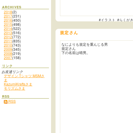
ARCHIVES
2018
(2)
2017
(231)
#イラスト
#らくが
2016
(450)
2015
(498)
2014
(522)
規定さん
2013
(516)
2012
(772)
2011
(835)
なによりも規定を重んじる男
2010
(743)
規定さん
2009
(345)
下の名前は晴男。
2008
(219)
2007
(158)
リンク
お友達リンク
デザイン Tシャツ MSMさ
ま
KazumiKraftsさま
モリズムさま
RSS
RSS