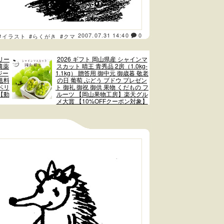
2007.07.31 14:40
0
#イラスト
#らくがき
#クマ
リー
2026 ギフト 岡山県産 シャインマ
農薬
スカット 晴王 青秀品 2房（1.0kg-
ジー
1.1kg） 贈答用 御中元 御歳暮 敬老
送料
の日 葡萄 ぶどう ブドウ プレゼン
ベリ
ト 御礼 御祝 御供 果物 くだもの フ
【動
ルーツ 【岡山果物工房】楽天グル
メ大賞 【10%OFFクーポン対象】