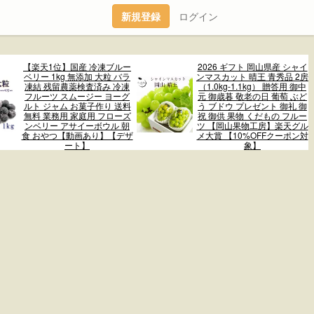
新規登録
ログイン
【楽天1位】国産 冷凍ブルー
2026 ギフト 岡山県産 シャイ
ベリー 1kg 無添加 大粒 バラ
ンマスカット 晴王 青秀品 2房
凍結 残留農薬検査済み 冷凍
（1.0kg-1.1kg） 贈答用 御中
フルーツ スムージー ヨーグ
元 御歳暮 敬老の日 葡萄 ぶど
ルト ジャム お菓子作り 送料
う ブドウ プレゼント 御礼 御
無料 業務用 家庭用 フローズ
祝 御供 果物 くだもの フルー
ンベリー アサイーボウル 朝
ツ 【岡山果物工房】楽天グル
食 おやつ【動画あり】【デザ
メ大賞 【10%OFFクーポン対
ート】
象】