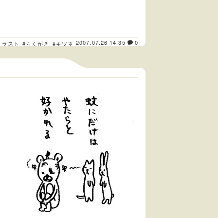
2007.07.26 14:35
0
イラスト
#らくがき
#キツネ