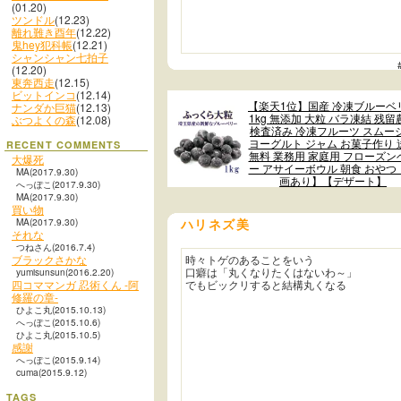
(01.20)
ツンドル
(12.23)
離れ難き酉年
(12.22)
鬼hey犯科帳
(12.21)
シャンシャン七拍子
(12.20)
東奔西走
(12.15)
ビットインコ
(12.14)
【楽天1位】国産 冷凍ブルーベ
ナンダか巨猫
(12.13)
1kg 無添加 大粒 バラ凍結 残留
ぶつよくの森
(12.08)
検査済み 冷凍フルーツ スムー
ヨーグルト ジャム お菓子作り 
RECENT COMMENTS
無料 業務用 家庭用 フローズン
大爆死
ー アサイーボウル 朝食 おやつ
MA(2017.9.30)
画あり】【デザート】
へっぽこ(2017.9.30)
MA(2017.9.30)
買い物
MA(2017.9.30)
ハリネズ美
それな
つねさん(2016.7.4)
ブラックさかな
時々トゲのあることをいう
口癖は「丸くなりたくはないわ～」
yumisunsun(2016.2.20)
四コママンガ 忍術くん -阿
でもビックリすると結構丸くなる
修羅の章-
ひよこ丸(2015.10.13)
へっぽこ(2015.10.6)
ひよこ丸(2015.10.5)
感謝
へっぽこ(2015.9.14)
cuma(2015.9.12)
TAGS