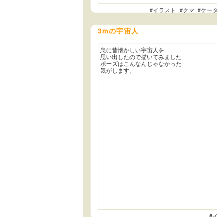
#イラスト
#クマ
#ケー
3mの宇宙人
急に昔懐かしい宇宙人を
思い出したので描いてみました
ポーズはこんなんじゃなかった
気がします。
#