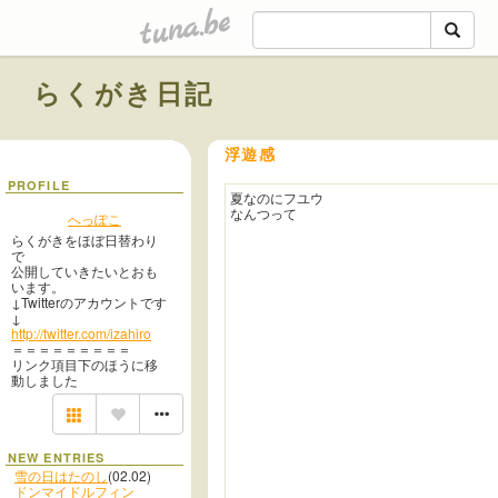
tuna.be
らくがき日記
浮遊感
PROFILE
夏なのにフユウ
なんつって
へっぽこ
らくがきをほぼ日替わり
で
公開していきたいとおも
います。
↓Twitterのアカウントです
↓
http://twitter.com/izahiro
＝＝＝＝＝＝＝＝＝
リンク項目下のほうに移
動しました
NEW ENTRIES
雪の日はたのし
(02.02)
ドンマイドルフィン