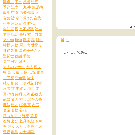
勘違い
干支
感情
帰宅
季節
記念日
鬼
牛
魚
恐竜
教訓
空腹
携帯
健康
犬
言葉
諺
今日覚えた言葉
仕事
思い出
侍
時代
#
自動車
鹿
七不思議
社会
謝罪
呪い
修行
女子力
象
乗り物
植物
職業
尻
新年
蚊に
神様
人物
厨二病
世界史
世代
制度
星の王子さま
モテモテである
聖闘士
昔話
千葉
専門用語
煽り
大人のマナー
大仏
達人
虫
鳥
天気
天使
伝説
電車
土下座
豆知識
特技
独り言
謎
二項対立
日常
忍者
猫
年賀状
能力
馬
買い物
発明
悲劇
必殺技
武器
文具
方言
北斗の拳
魔法
漫才
眠気
夢
名言
名産
名物
妄想
目つき悪い
野菜
勇者
友情
遊び
遊具
妖怪
妖精
羊
踊り
落とし物
理不尽
流行
料理
力士
話題