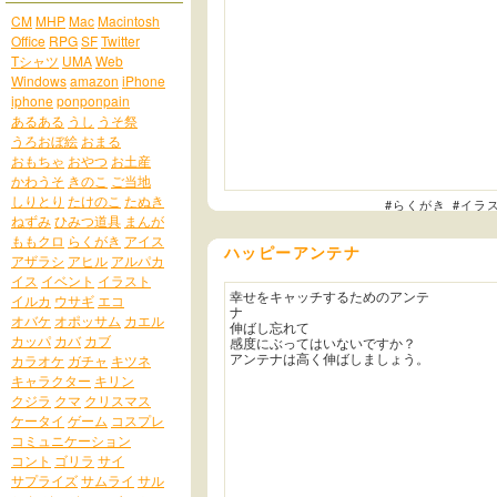
CM
MHP
Mac
Macintosh
Office
RPG
SF
Twitter
Tシャツ
UMA
Web
Windows
amazon
iPhone
iphone
ponponpain
あるある
うし
うそ祭
うろおぼ絵
おまる
おもちゃ
おやつ
お土産
かわうそ
きのこ
ご当地
しりとり
たけのこ
たぬき
#らくがき
#イラ
ねずみ
ひみつ道具
まんが
ももクロ
らくがき
アイス
ハッピーアンテナ
アザラシ
アヒル
アルパカ
イス
イベント
イラスト
幸せをキャッチするためのアンテ
イルカ
ウサギ
エコ
ナ
オバケ
オポッサム
カエル
伸ばし忘れて
カッパ
カバ
カブ
感度にぶってはいないですか？
アンテナは高く伸ばしましょう。
カラオケ
ガチャ
キツネ
キャラクター
キリン
クジラ
クマ
クリスマス
ケータイ
ゲーム
コスプレ
コミュニケーション
コント
ゴリラ
サイ
サプライズ
サムライ
サル