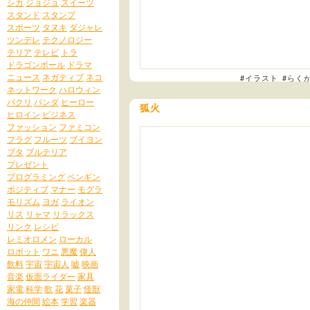
シカ
ジョジョ
スイーツ
スタンド
スタンプ
スポーツ
タヌキ
ダジャレ
ツンデレ
テクノロジー
テリア
テレビ
トラ
ドラゴンボール
ドラマ
ニュース
ネガティブ
ネコ
#イラスト
#らく
ネットワーク
ハロウィン
パクリ
パンダ
ヒーロー
狐火
ヒロイン
ビジネス
ファッション
ファミコン
フラグ
フルーツ
ブイヨン
ブタ
ブルテリア
プレゼント
プログラミング
ペンギン
ポジティブ
マナー
モグラ
モリズム
ヨガ
ライオン
リス
リャマ
リラックス
リンク
レシピ
レミオロメン
ローカル
ロボット
ワニ
悪魔
偉人
飲料
宇宙
宇宙人
嘘
映画
音楽
仮面ライダー
家具
家電
科学
歌
花
菓子
怪獣
海の仲間
絵本
学習
楽器