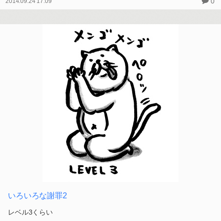
いろいろな謝罪3
レベル8くらい
#イラスト
#らくがき
#ネコ
#謝罪
0
2014.09.24 17:09