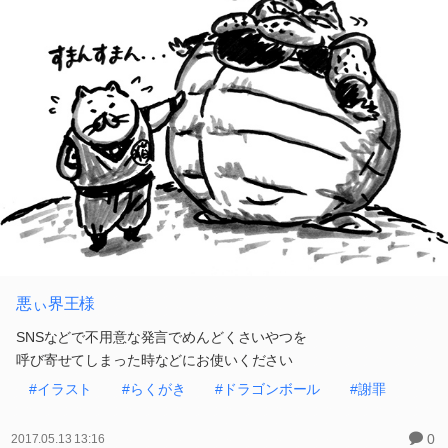
悪ぃ界王様
SNSなどで不用意な発言でめんどくさいやつを
呼び寄せてしまった時などにお使いください
#イラスト
#らくがき
#ドラゴンボール
#謝罪
0
2017.05.13 13:16