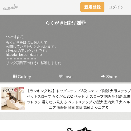
tuna.be
新規登録
ログイン
らくがき日記 / 謝罪
へっぽこ
らくがきをほぼ日替わりで
公開していきたいとおもいます。
↓Twitterのアカウントです↓
http://twitter.com/izahiro
＝＝＝＝＝＝＝＝＝
リンク項目下のほうに移動しました
Gallery
Love
Share
【ランキング1位】ドッグステップ 3段 ステップ 階段 犬用ステップ
ペットスロープ らくだん 30D ペット 犬 スロープ 踏み台 傾斜 単層
ウレタン 滑らない 洗える ペットステップ 小型犬 室内犬 子犬 ヘル
ニア 膝蓋骨 脱臼 骨折 高齢犬 シニア犬