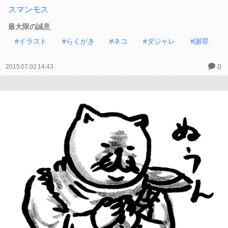
スマンモス
最大限の誠意
#イラスト
#らくがき
#ネコ
#ダジャレ
#謝罪
0
2015.07.02 14:43