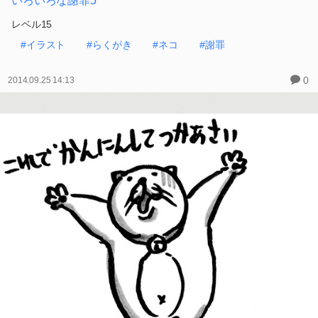
いろいろな謝罪5
レベル15
#イラスト
#らくがき
#ネコ
#謝罪
0
2014.09.25 14:13