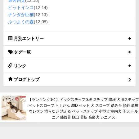
いろいろな謝罪
レベル1
#イラスト
#らくがき
#謝罪
#ネコ
0
2014.09.23 15:48