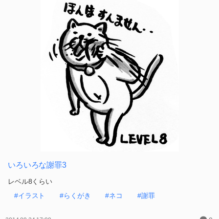
いろいろな謝罪4
レベル18くらい
#イラスト
#らくがき
#ネコ
#謝罪
0
2014.09.24 17:10