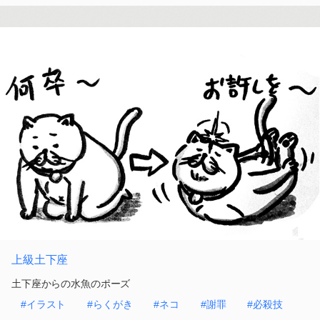
上級土下座
土下座からの水魚のポーズ
#イラスト
#らくがき
#ネコ
#謝罪
#必殺技