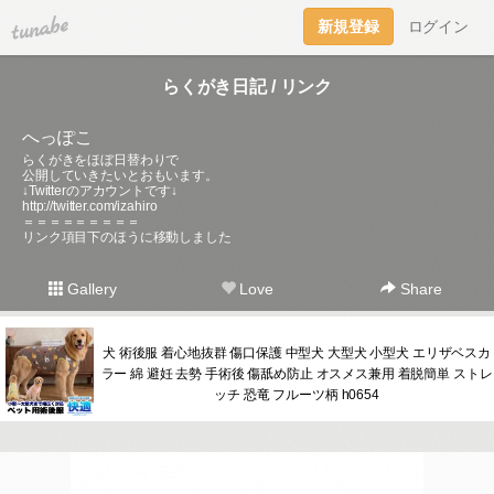
tuna.be
新規登録
ログイン
らくがき日記 / リンク
へっぽこ
らくがきをほぼ日替わりで
公開していきたいとおもいます。
↓Twitterのアカウントです↓
http://twitter.com/izahiro
＝＝＝＝＝＝＝＝＝
リンク項目下のほうに移動しました
Gallery
Love
Share
犬 術後服 着心地抜群 傷口保護 中型犬 大型犬 小型犬 エリザベスカ
ラー 綿 避妊 去勢 手術後 傷舐め防止 オスメス兼用 着脱簡単 ストレ
ッチ 恐竜 フルーツ柄 h0654