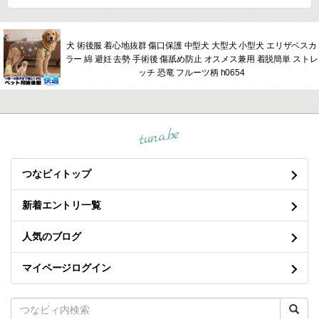
犬 術後服 着心地抜群 傷口保護 中型犬 大型犬 小型犬 エリザベスカ
ラー 綿 避妊 去勢 手術後 傷舐め防止 オスメス兼用 着脱簡単 ストレ
ッチ 恐竜 フルーツ柄 h0654
tuna.be
つなビィトップ
新着エントリ一覧
人気のブログ
マイページログイン