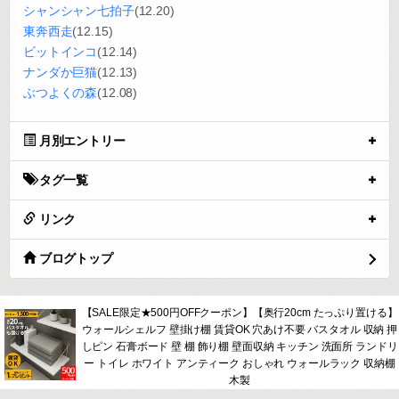
シャンシャン七拍子
(12.20)
東奔西走
(12.15)
ビットインコ
(12.14)
ナンダか巨猫
(12.13)
ぶつよくの森
(12.08)
月別エントリー
タグ一覧
リンク
ブログトップ
【SALE限定★500円OFFクーポン】【奥行20cm たっぷり置ける】
ウォールシェルフ 壁掛け棚 賃貸OK 穴あけ不要 バスタオル 収納 押
しピン 石膏ボード 壁 棚 飾り棚 壁面収納 キッチン 洗面所 ランドリ
ー トイレ ホワイト アンティーク おしゃれ ウォールラック 収納棚
木製