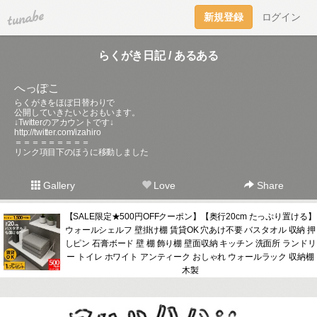
tuna.be
新規登録
ログイン
らくがき日記 / あるある
へっぽこ
らくがきをほぼ日替わりで
公開していきたいとおもいます。
↓Twitterのアカウントです↓
http://twitter.com/izahiro
＝＝＝＝＝＝＝＝＝
リンク項目下のほうに移動しました
Gallery
Love
Share
【SALE限定★500円OFFクーポン】【奥行20cm たっぷり置ける】
ウォールシェルフ 壁掛け棚 賃貸OK 穴あけ不要 バスタオル 収納 押
しピン 石膏ボード 壁 棚 飾り棚 壁面収納 キッチン 洗面所 ランドリ
ー トイレ ホワイト アンティーク おしゃれ ウォールラック 収納棚
木製