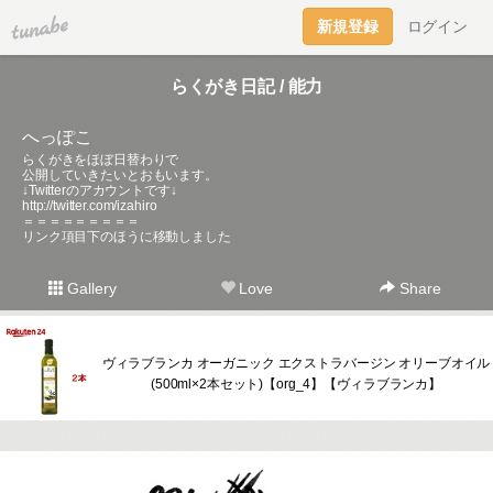
tuna.be
新規登録
ログイン
らくがき日記 / 能力
へっぽこ
らくがきをほぼ日替わりで
公開していきたいとおもいます。
↓Twitterのアカウントです↓
http://twitter.com/izahiro
＝＝＝＝＝＝＝＝＝
リンク項目下のほうに移動しました
Gallery
Love
Share
ヴィラブランカ オーガニック エクストラバージン オリーブオイル
(500ml×2本セット)【org_4】【ヴィラブランカ】