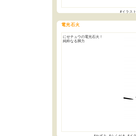
#イラス
電光石火
にせチュウの電光石火！
純粋なる脚力
#ねずみ
#らくがき
#イ