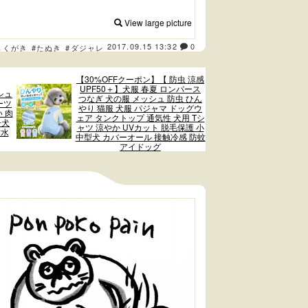
View large picture
2017.09.15 13:32
0
らくがき
#たぬき
#ダジャレ
【30%OFFクーポン】【 防虫 涼感
UPF50＋】犬服 春夏 ロンパース
シュ
つなぎ 犬の服 メッシュ 防虫 ひん
ーツ
やり 猫服 犬服 パジャマ ドッグウ
 肉
ェア タンクトップ 通気性 犬用 Tシ
子犬
ャツ 涼やか UVカット 脱毛保護 小
防水
中型犬 カバーオール 接触冷感 防蚊
アイドッグ