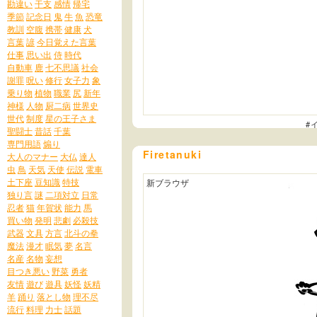
勘違い
干支
感情
帰宅
季節
記念日
鬼
牛
魚
恐竜
教訓
空腹
携帯
健康
犬
言葉
諺
今日覚えた言葉
仕事
思い出
侍
時代
自動車
鹿
七不思議
社会
謝罪
呪い
修行
女子力
象
乗り物
植物
職業
尻
新年
神様
人物
厨二病
世界史
世代
制度
星の王子さま
#
聖闘士
昔話
千葉
専門用語
煽り
Firetanuki
大人のマナー
大仏
達人
虫
鳥
天気
天使
伝説
電車
土下座
豆知識
特技
新ブラウザ
独り言
謎
二項対立
日常
忍者
猫
年賀状
能力
馬
買い物
発明
悲劇
必殺技
武器
文具
方言
北斗の拳
魔法
漫才
眠気
夢
名言
名産
名物
妄想
目つき悪い
野菜
勇者
友情
遊び
遊具
妖怪
妖精
羊
踊り
落とし物
理不尽
流行
料理
力士
話題