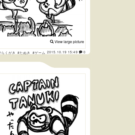
View large picture
2015.10.19 15:49
0
#らくがき
#たぬき
#ゲーム