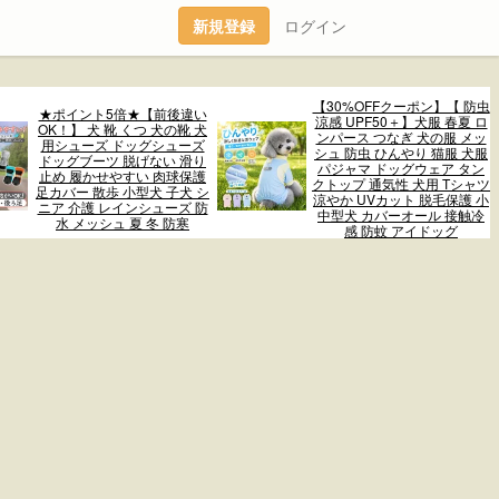
新規登録
ログイン
【30%OFFクーポン】【 防虫
★ポイント5倍★【前後違い
涼感 UPF50＋】犬服 春夏 ロ
OK！】 犬 靴 くつ 犬の靴 犬
ンパース つなぎ 犬の服 メッ
用シューズ ドッグシューズ
シュ 防虫 ひんやり 猫服 犬服
ドッグブーツ 脱げない 滑り
パジャマ ドッグウェア タン
止め 履かせやすい 肉球保護
クトップ 通気性 犬用 Tシャツ
足カバー 散歩 小型犬 子犬 シ
涼やか UVカット 脱毛保護 小
ニア 介護 レインシューズ 防
中型犬 カバーオール 接触冷
水 メッシュ 夏 冬 防寒
感 防蚊 アイドッグ