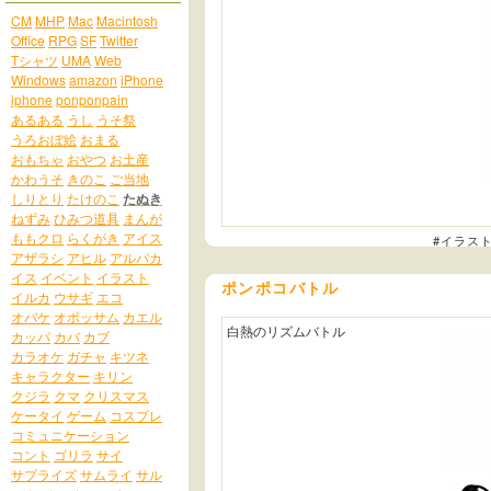
CM
MHP
Mac
Macintosh
Office
RPG
SF
Twitter
Tシャツ
UMA
Web
Windows
amazon
iPhone
iphone
ponponpain
あるある
うし
うそ祭
うろおぼ絵
おまる
おもちゃ
おやつ
お土産
かわうそ
きのこ
ご当地
しりとり
たけのこ
たぬき
ねずみ
ひみつ道具
まんが
ももクロ
らくがき
アイス
#イラス
アザラシ
アヒル
アルパカ
イス
イベント
イラスト
ポンポコバトル
イルカ
ウサギ
エコ
オバケ
オポッサム
カエル
白熱のリズムバトル
カッパ
カバ
カブ
カラオケ
ガチャ
キツネ
キャラクター
キリン
クジラ
クマ
クリスマス
ケータイ
ゲーム
コスプレ
コミュニケーション
コント
ゴリラ
サイ
サプライズ
サムライ
サル