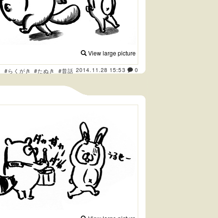
View large picture
2014.11.28 15:53
0
ト
#らくがき
#たぬき
#昔話