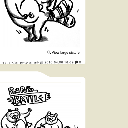
View large picture
2016.04.06 16:09
0
ト
#らくがき
#たぬき
#悲劇