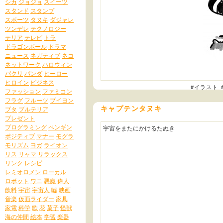
シカ
ジョジョ
スイーツ
スタンド
スタンプ
スポーツ
タヌキ
ダジャレ
ツンデレ
テクノロジー
テリア
テレビ
トラ
ドラゴンボール
ドラマ
ニュース
ネガティブ
ネコ
ネットワーク
ハロウィン
パクリ
パンダ
ヒーロー
ヒロイン
ビジネス
#イラスト
ファッション
ファミコン
フラグ
フルーツ
ブイヨン
キャプテンタヌキ
ブタ
ブルテリア
プレゼント
プログラミング
ペンギン
宇宙をまたにかけるたぬき
ポジティブ
マナー
モグラ
モリズム
ヨガ
ライオン
リス
リャマ
リラックス
リンク
レシピ
レミオロメン
ローカル
ロボット
ワニ
悪魔
偉人
飲料
宇宙
宇宙人
嘘
映画
音楽
仮面ライダー
家具
家電
科学
歌
花
菓子
怪獣
海の仲間
絵本
学習
楽器