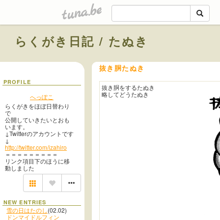
tuna.be
らくがき日記 / たぬき
抜き胴たぬき
PROFILE
抜き胴をするたぬき
略してどうたぬき
へっぽこ
らくがきをほぼ日替わり
で
公開していきたいとおも
います。
↓Twitterのアカウントです
↓
http://twitter.com/izahiro
＝＝＝＝＝＝＝＝＝
リンク項目下のほうに移
動しました
NEW ENTRIES
雪の日はたのし
(02.02)
ドンマイドルフィン