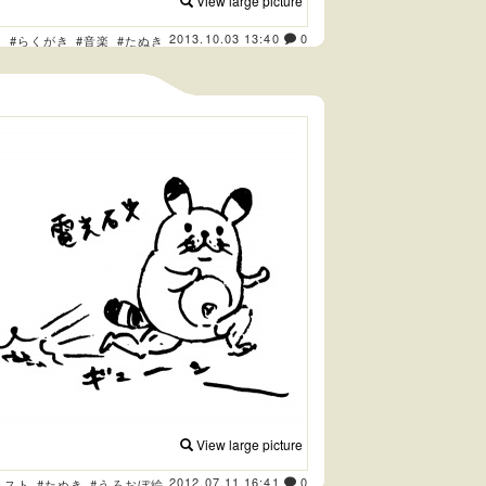
View large picture
2013.10.03 13:40
0
ト
#らくがき
#音楽
#たぬき
View large picture
2012.07.11 16:41
0
ラスト
#たぬき
#うろおぼ絵