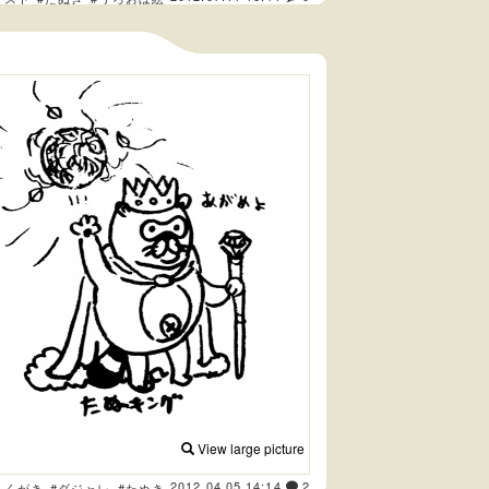
View large picture
2012.04.05 14:14
2
らくがき
#ダジャレ
#たぬき