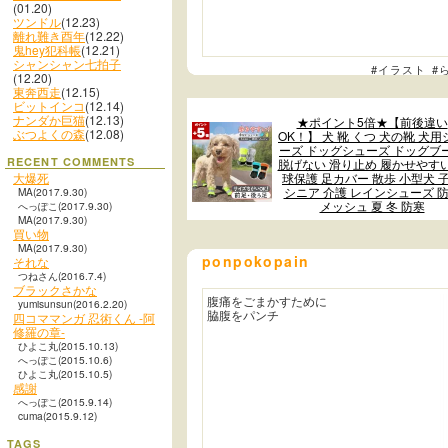
(01.20)
ツンドル
(12.23)
離れ難き酉年
(12.22)
鬼hey犯科帳
(12.21)
シャンシャン七拍子
#イラスト
#
(12.20)
東奔西走
(12.15)
ビットインコ
(12.14)
ナンダか巨猫
(12.13)
★ポイント5倍★【前後違い
ぶつよくの森
(12.08)
OK！】 犬 靴 くつ 犬の靴 犬用
ーズ ドッグシューズ ドッグブ
RECENT COMMENTS
脱げない 滑り止め 履かせやすい
大爆死
球保護 足カバー 散歩 小型犬 
シニア 介護 レインシューズ 
MA(2017.9.30)
メッシュ 夏 冬 防寒
へっぽこ(2017.9.30)
MA(2017.9.30)
買い物
MA(2017.9.30)
ponpokopain
それな
つねさん(2016.7.4)
ブラックさかな
腹痛をごまかすために
yumisunsun(2016.2.20)
脇腹をパンチ
四コママンガ 忍術くん -阿
修羅の章-
ひよこ丸(2015.10.13)
へっぽこ(2015.10.6)
ひよこ丸(2015.10.5)
感謝
へっぽこ(2015.9.14)
cuma(2015.9.12)
TAGS