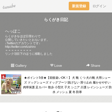
tuna.be
新規登録
ログイン
らくがき日記
へっぽこ
らくがきをほぼ日替わりで
公開していきたいとおもいます。
↓Twitterのアカウントです↓
http://twitter.com/izahiro
＝＝＝＝＝＝＝＝＝
リンク項目下のほうに移動しました
Gallery
Love
Share
★ポイント5倍★【前後違いOK！】 犬 靴 くつ 犬の靴 犬用シュー
ズ ドッグシューズ ドッグブーツ 脱げない 滑り止め 履かせやすい
肉球保護 足カバー 散歩 小型犬 子犬 シニア 介護 レインシューズ 防
水 メッシュ 夏 冬 防寒