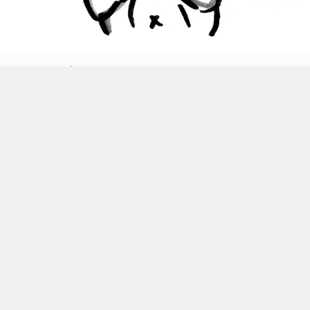
テンション上がる
上がってきた
#イラスト
#らくがき
#ネコ
#スタンプ
0
2016.09.26 15:48
次のページ »
ギャラリー
最近の投稿
雪の日はたのし
(02.02)