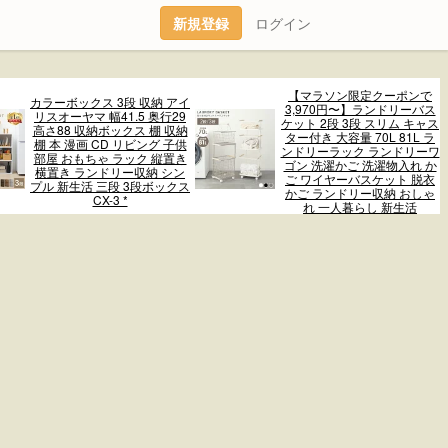
新規登録
ログイン
【マラソン限定クーポンで
カラーボックス 3段 収納 アイ
3,970円〜】ランドリーバス
リスオーヤマ 幅41.5 奥行29
ケット 2段 3段 スリム キャス
高さ88 収納ボックス 棚 収納
ター付き 大容量 70L 81L ラ
棚 本 漫画 CD リビング 子供
ンドリーラック ランドリーワ
部屋 おもちゃ ラック 縦置き
ゴン 洗濯かご 洗濯物入れ か
横置き ランドリー収納 シン
ご ワイヤーバスケット 脱衣
プル 新生活 三段 3段ボックス
かご ランドリー収納 おしゃ
CX-3 *
れ 一人暮らし 新生活