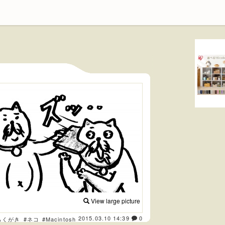
View large picture
2015.03.10 14:39
0
らくがき
#ネコ
#Macintosh