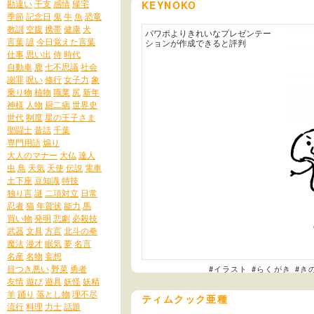
勘違い
干支
感情
帰宅
KEYNOKO
季節
記念日
鬼
牛
魚
恐竜
教訓
空腹
携帯
健康
犬
パワポよりきれいなプレゼンテー
言葉
諺
今日覚えた言葉
ションが作成できると評判
仕事
思い出
侍
時代
自動車
鹿
七不思議
社会
謝罪
呪い
修行
女子力
象
乗り物
植物
職業
尻
新年
神様
人物
厨二病
世界史
世代
制度
星の王子さま
聖闘士
昔話
千葉
専門用語
煽り
大人のマナー
大仏
達人
虫
鳥
天気
天使
伝説
電車
土下座
豆知識
特技
独り言
謎
二項対立
日常
忍者
猫
年賀状
能力
馬
買い物
発明
悲劇
必殺技
武器
文具
方言
北斗の拳
魔法
漫才
眠気
夢
名言
名産
名物
妄想
目つき悪い
野菜
勇者
#イラスト
#らくがき
#き
友情
遊び
遊具
妖怪
妖精
羊
踊り
落とし物
理不尽
ティムクック亜種
流行
料理
力士
話題