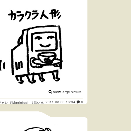
View large picture
2011.08.30 13:34
0
ジャレ
#Macintosh
#思い出