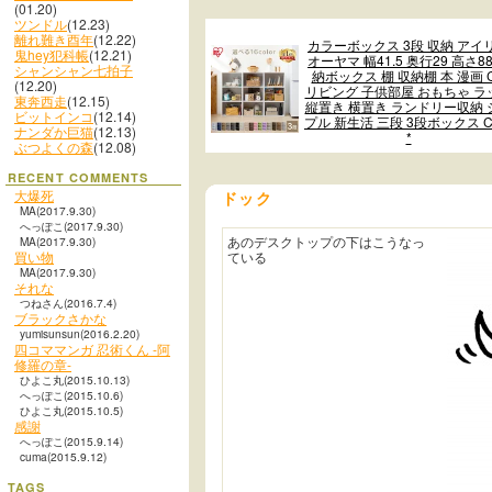
(01.20)
ツンドル
(12.23)
離れ難き酉年
(12.22)
カラーボックス 3段 収納 アイ
鬼hey犯科帳
(12.21)
オーヤマ 幅41.5 奥行29 高さ88
シャンシャン七拍子
納ボックス 棚 収納棚 本 漫画 
(12.20)
リビング 子供部屋 おもちゃ ラ
東奔西走
(12.15)
縦置き 横置き ランドリー収納 
ビットインコ
(12.14)
プル 新生活 三段 3段ボックス C
ナンダか巨猫
(12.13)
*
ぶつよくの森
(12.08)
RECENT COMMENTS
大爆死
ドック
MA(2017.9.30)
へっぽこ(2017.9.30)
あのデスクトップの下はこうなっ
MA(2017.9.30)
買い物
ている
MA(2017.9.30)
それな
つねさん(2016.7.4)
ブラックさかな
yumisunsun(2016.2.20)
四コママンガ 忍術くん -阿
修羅の章-
ひよこ丸(2015.10.13)
へっぽこ(2015.10.6)
ひよこ丸(2015.10.5)
感謝
へっぽこ(2015.9.14)
cuma(2015.9.12)
TAGS