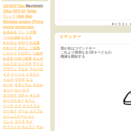
CM
MHP
Mac
Macintosh
Office
RPG
SF
Twitter
Tシャツ
UMA
Web
Windows
amazon
iPhone
#イラスト
iphone
ponponpain
あるある
うし
うそ祭
コマンドー
うろおぼ絵
おまる
おもちゃ
おやつ
お土産
かわうそ
きのこ
ご当地
我が名はコマンドキー
これより惰弱なるﾐ田キーどもの
しりとり
たけのこ
たぬき
殲滅を開始する
ねずみ
ひみつ道具
まんが
ももクロ
らくがき
アイス
アザラシ
アヒル
アルパカ
イス
イベント
イラスト
イルカ
ウサギ
エコ
オバケ
オポッサム
カエル
カッパ
カバ
カブ
カラオケ
ガチャ
キツネ
キャラクター
キリン
クジラ
クマ
クリスマス
ケータイ
ゲーム
コスプレ
コミュニケーション
コント
ゴリラ
サイ
サプライズ
サムライ
サル