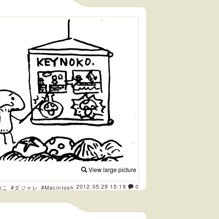
View large picture
2012.05.29 15:19
0
のこ
#ダジャレ
#Macintosh