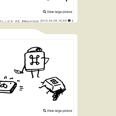
View large picture
2013.04.09 16:59
2
#らくがき
#犬
#Macintosh
View large picture