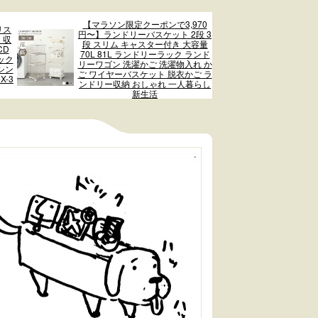
【マラソン限定クーポンで3,970
リス
円〜】ランドリーバスケット 2段 3
 収
段 スリム キャスター付き 大容量
CD
70L 81L ランドリーラック ランド
ック
リーワゴン 洗濯かご 洗濯物入れ か
シン
ご ワイヤーバスケット 脱衣かご ラ
X-3
ンドリー収納 おしゃれ 一人暮らし
新生活