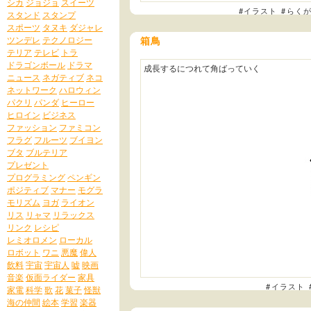
シカ
ジョジョ
スイーツ
#イラスト
#らく
スタンド
スタンプ
スポーツ
タヌキ
ダジャレ
ツンデレ
テクノロジー
箱鳥
テリア
テレビ
トラ
ドラゴンボール
ドラマ
成長するにつれて角ばっていく
ニュース
ネガティブ
ネコ
ネットワーク
ハロウィン
パクリ
パンダ
ヒーロー
ヒロイン
ビジネス
ファッション
ファミコン
フラグ
フルーツ
ブイヨン
ブタ
ブルテリア
プレゼント
プログラミング
ペンギン
ポジティブ
マナー
モグラ
モリズム
ヨガ
ライオン
リス
リャマ
リラックス
リンク
レシピ
レミオロメン
ローカル
ロボット
ワニ
悪魔
偉人
飲料
宇宙
宇宙人
嘘
映画
音楽
仮面ライダー
家具
#イラスト
家電
科学
歌
花
菓子
怪獣
海の仲間
絵本
学習
楽器