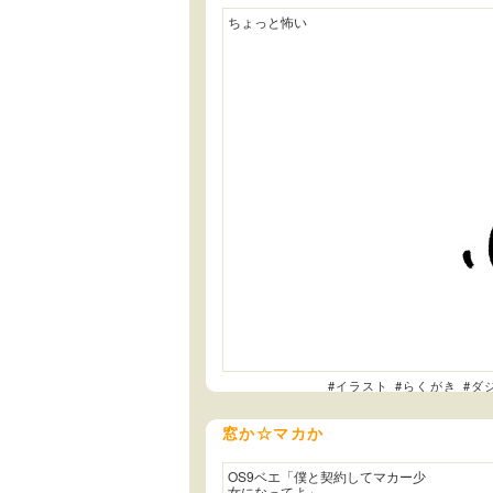
ちょっと怖い
#イラスト
#らくがき
#ダ
窓か☆マカか
OS9ベエ「僕と契約してマカー少
女になってよ」