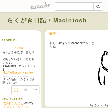
tuna.be
らくがき日記 / Macintosh
薄型
PROFILE
新しい12インチMacbookで殴ると
しぬ
へっぽこ
らくがきをほぼ日替わり
で
公開していきたいとおも
います。
↓Twitterのアカウントです
↓
http://twitter.com/izahiro
＝＝＝＝＝＝＝＝＝
リンク項目下のほうに移
動しました
NEW ENTRIES
雪の日はたのし
(02.02)
#イラスト
#
ドンマイドルフィン