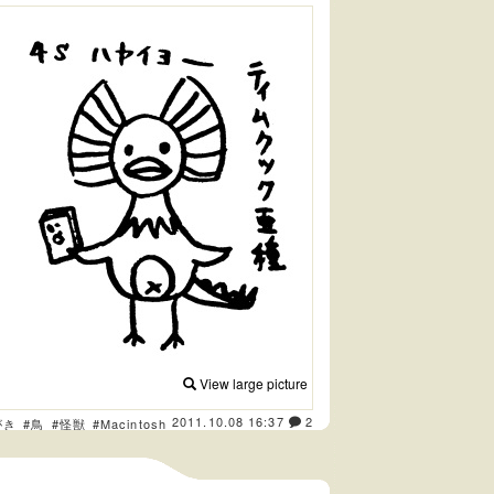
View large picture
2011.10.08 16:37
2
がき
#鳥
#怪獣
#Macintosh