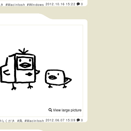
2012.10.16 15:22
0
がき
#Macintosh
#Windows
View large picture
2012.06.07 15:09
0
#らくがき
#鳥
#Macintosh