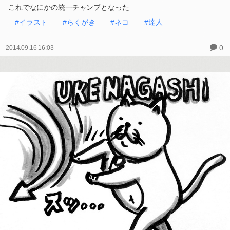
これでなにかの統一チャンプとなった
#イラスト
#らくがき
#ネコ
#達人
0
2014.09.16 16:03