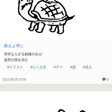
鍛えよ常に
尋常ならざる鍛錬のみが
超常の技を生む
#イラスト
#らくがき
#クマ
#諺
#達人
0
2012.06.25 15:00