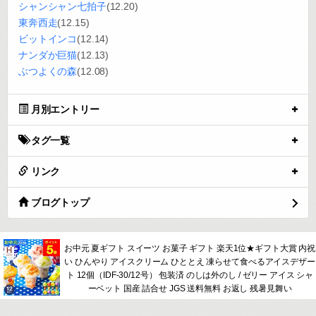
シャンシャン七拍子
(12.20)
東奔西走
(12.15)
ビットインコ
(12.14)
ナンダか巨猫
(12.13)
ぶつよくの森
(12.08)
月別エントリー
タグ一覧
リンク
ブログトップ
お中元 夏ギフト スイーツ お菓子 ギフト 楽天1位★ギフト大賞 内祝
い ひんやり アイスクリーム ひととえ 凍らせて食べるアイスデザー
ト 12個（IDF-30/12号） 包装済 のしは外のし / ゼリー アイス シャ
ーベット 国産 詰合せ JGS 送料無料 お返し 残暑見舞い