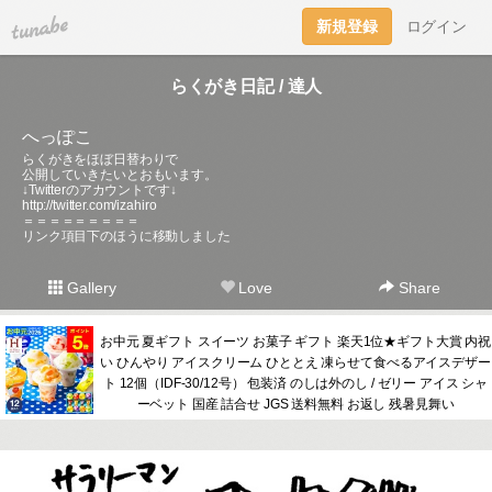
tuna.be
新規登録
ログイン
らくがき日記 / 達人
へっぽこ
らくがきをほぼ日替わりで
公開していきたいとおもいます。
↓Twitterのアカウントです↓
http://twitter.com/izahiro
＝＝＝＝＝＝＝＝＝
リンク項目下のほうに移動しました
Gallery
Love
Share
お中元 夏ギフト スイーツ お菓子 ギフト 楽天1位★ギフト大賞 内祝
い ひんやり アイスクリーム ひととえ 凍らせて食べるアイスデザー
ト 12個（IDF-30/12号） 包装済 のしは外のし / ゼリー アイス シャ
ーベット 国産 詰合せ JGS 送料無料 お返し 残暑見舞い