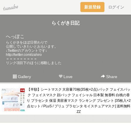
tuna.be
新規登録
ログイン
らくがき日記
へっぽこ
らくがきをほぼ日替わりで
公開していきたいとおもいます。
↓Twitterのアカウントです↓
http://twitter.com/izahiro
＝＝＝＝＝＝＝＝＝
リンク項目下のほうに移動しました
Gallery
Love
Share
【半額】シートマスク 大容量70枚(35枚×2点) パック フェイスパッ
ク フェイスマスク 顔パック フェイシャル 日本製 無香料 白桃の香
り プラセンタ 保湿 美容液マスク ランキング プレゼント [35枚入×2
点セット / PLuS / プリュ プラセンタ モイスチュアマスク] 送料無料
ZZ