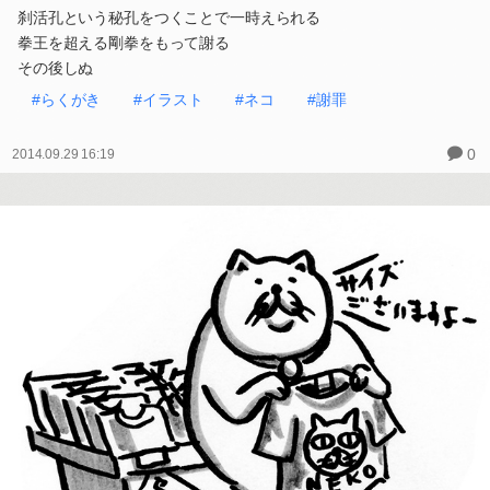
刹活孔という秘孔をつくことで一時えられる
拳王を超える剛拳をもって謝る
その後しぬ
#らくがき
#イラスト
#ネコ
#謝罪
0
2014.09.29 16:19