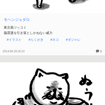
モヘンジョダロ
東京風ツッコミ
脳震盪を引き落としかねない威力
#イラスト
#らくがき
#ネコ
#ダジャレ
0
2014.09.29 16:23