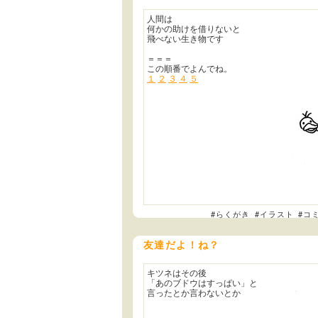
人間は
何かの助けを借りないと
飛べない生き物です
＝＝＝
この順番でよんでね。
１
２
３
４
５
#らくがき
#イラスト
#コ
友達だよ！ね？
キツネはその後
「あのブドウはすっぱい」と
言ったとか言わないとか