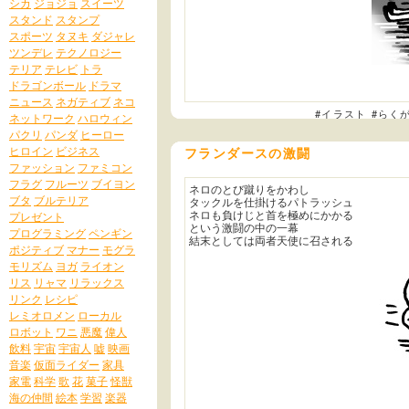
シカ
ジョジョ
スイーツ
スタンド
スタンプ
スポーツ
タヌキ
ダジャレ
ツンデレ
テクノロジー
テリア
テレビ
トラ
ドラゴンボール
ドラマ
ニュース
ネガティブ
ネコ
#イラスト
#らく
ネットワーク
ハロウィン
パクリ
パンダ
ヒーロー
ヒロイン
ビジネス
フランダースの激闘
ファッション
ファミコン
フラグ
フルーツ
ブイヨン
ネロのとび蹴りをかわし
ブタ
ブルテリア
タックルを仕掛けるパトラッシュ
ネロも負けじと首を極めにかかる
プレゼント
という激闘の中の一幕
プログラミング
ペンギン
結末としては両者天使に召される
ポジティブ
マナー
モグラ
モリズム
ヨガ
ライオン
リス
リャマ
リラックス
リンク
レシピ
レミオロメン
ローカル
ロボット
ワニ
悪魔
偉人
飲料
宇宙
宇宙人
嘘
映画
音楽
仮面ライダー
家具
家電
科学
歌
花
菓子
怪獣
海の仲間
絵本
学習
楽器