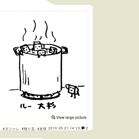
View large picture
2010.05.21 14:13
2
き
#ダジャレ
#独り言
#友情