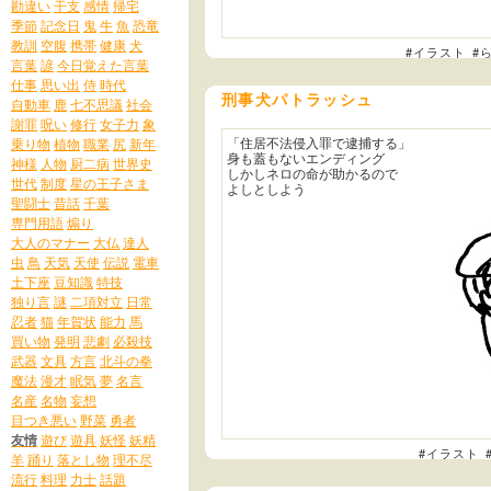
勘違い
干支
感情
帰宅
季節
記念日
鬼
牛
魚
恐竜
教訓
空腹
携帯
健康
犬
#イラスト
#
言葉
諺
今日覚えた言葉
仕事
思い出
侍
時代
刑事犬パトラッシュ
自動車
鹿
七不思議
社会
謝罪
呪い
修行
女子力
象
「住居不法侵入罪で逮捕する」
乗り物
植物
職業
尻
新年
身も蓋もないエンディング
神様
人物
厨二病
世界史
しかしネロの命が助かるので
世代
制度
星の王子さま
よしとしよう
聖闘士
昔話
千葉
専門用語
煽り
大人のマナー
大仏
達人
虫
鳥
天気
天使
伝説
電車
土下座
豆知識
特技
独り言
謎
二項対立
日常
忍者
猫
年賀状
能力
馬
買い物
発明
悲劇
必殺技
武器
文具
方言
北斗の拳
魔法
漫才
眠気
夢
名言
名産
名物
妄想
目つき悪い
野菜
勇者
友情
遊び
遊具
妖怪
妖精
#イラスト
羊
踊り
落とし物
理不尽
流行
料理
力士
話題