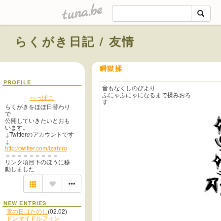
tuna.be
らくがき日記 / 友情
瞬獄揉
PROFILE
音もなくしのびより
ふにゃふにゃになるまで揉みおろ
へっぽこ
す
らくがきをほぼ日替わり
で
公開していきたいとおも
います。
↓Twitterのアカウントです
↓
http://twitter.com/izahiro
＝＝＝＝＝＝＝＝＝
リンク項目下のほうに移
動しました
NEW ENTRIES
雪の日はたのし
(02.02)
ドンマイドルフィン