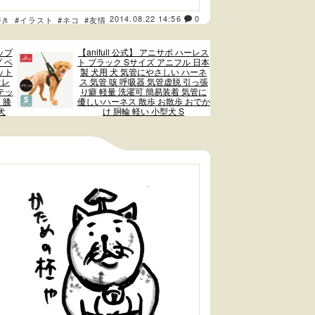
2014.08.22 14:56
0
がき
#イラスト
#ネコ
#友情
ップ
【anifull 公式】 アニサポ ハーレス
 ペ
ト ブラック Sサイズ アニフル 日本
ット
製 犬用 犬 気管にやさしい ハーネ
ウレ
ス 気管 咳 呼吸器 気管虚脱 引っ張
テッ
り癖 軽量 洗濯可 簡易装着 気管に
 膝
優しいハーネス 散歩 お散歩 おでか
犬
け 胴輪 軽い 小型犬 S