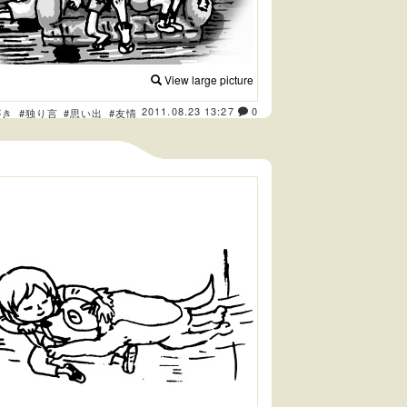
View large picture
2011.08.23 13:27
0
がき
#独り言
#思い出
#友情