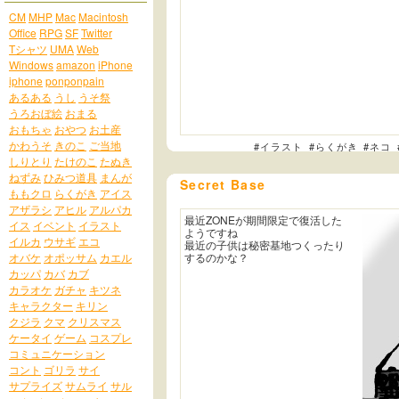
CM
MHP
Mac
Macintosh
Office
RPG
SF
Twitter
Tシャツ
UMA
Web
Windows
amazon
iPhone
iphone
ponponpain
あるある
うし
うそ祭
うろおぼ絵
おまる
おもちゃ
おやつ
お土産
かわうそ
きのこ
ご当地
#イラスト
#らくがき
#ネコ
しりとり
たけのこ
たぬき
ねずみ
ひみつ道具
まんが
Secret Base
ももクロ
らくがき
アイス
アザラシ
アヒル
アルパカ
最近ZONEが期間限定で復活した
イス
イベント
イラスト
ようですね
イルカ
ウサギ
エコ
最近の子供は秘密基地つくったり
オバケ
オポッサム
カエル
するのかな？
カッパ
カバ
カブ
カラオケ
ガチャ
キツネ
キャラクター
キリン
クジラ
クマ
クリスマス
ケータイ
ゲーム
コスプレ
コミュニケーション
コント
ゴリラ
サイ
サプライズ
サムライ
サル