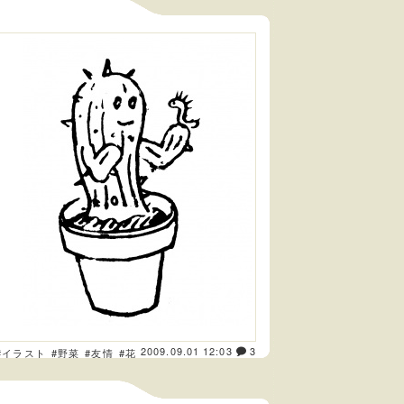
2009.09.01 12:03
3
#イラスト
#野菜
#友情
#花