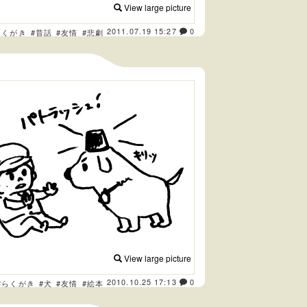
View large picture
2011.07.19 15:27
0
らくがき
#昔話
#友情
#悲劇
View large picture
2010.10.25 17:13
0
#らくがき
#犬
#友情
#絵本