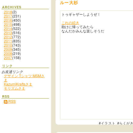
ルー大杉
ARCHIVES
2018
(2)
トゥギャザーしようぜ！
2017
(231)
2016
(450)
これの続き
2015
(498)
助けに帰ってみたら
2014
(522)
なんだかみんな楽しそうだ
2013
(516)
2012
(772)
2011
(835)
2010
(743)
2009
(345)
2008
(219)
2007
(158)
リンク
お友達リンク
デザイン Tシャツ MSMさ
ま
KazumiKraftsさま
モリズムさま
RSS
RSS
#イラスト
#らくが