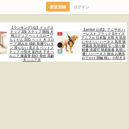
新規登録
ログイン
【ランキング1位】ドッグス
【anifull 公式】 アニサポ ハ
テップ 3段 ステップ 階段 犬
ーレスト ブラック Sサイズ
用ステップ ペットスロープ
アニフル 日本製 犬用 犬 気管
らくだん 30D ペット 犬 スロ
にやさしい ハーネス 気管 咳
ープ 踏み台 傾斜 単層ウレタ
呼吸器 気管虚脱 引っ張り癖
ン 滑らない 洗える ペットス
軽量 洗濯可 簡易装着 気管に
テップ 小型犬 室内犬 子犬 ヘ
優しいハーネス 散歩 お散歩
ルニア 膝蓋骨 脱臼 骨折 高齢
おでかけ 胴輪 軽い 小型犬 S
犬 シニア犬