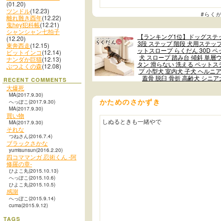
(01.20)
ツンドル
(12.23)
#らく
離れ難き酉年
(12.22)
鬼hey犯科帳
(12.21)
シャンシャン七拍子
【ランキング1位】ドッグステ
(12.20)
3段 ステップ 階段 犬用ステップ
東奔西走
(12.15)
ットスロープ らくだん 30D ペ
ビットインコ
(12.14)
犬 スロープ 踏み台 傾斜 単層
ナンダか巨猫
(12.13)
タン 滑らない 洗える ペットス
ぶつよくの森
(12.08)
プ 小型犬 室内犬 子犬 ヘルニア
蓋骨 脱臼 骨折 高齢犬 シニア
RECENT COMMENTS
大爆死
MA(2017.9.30)
かためのさかずき
へっぽこ(2017.9.30)
MA(2017.9.30)
買い物
しぬるときも一緒やで
MA(2017.9.30)
それな
つねさん(2016.7.4)
ブラックさかな
yumisunsun(2016.2.20)
四コママンガ 忍術くん -阿
修羅の章-
ひよこ丸(2015.10.13)
へっぽこ(2015.10.6)
ひよこ丸(2015.10.5)
感謝
へっぽこ(2015.9.14)
cuma(2015.9.12)
TAGS