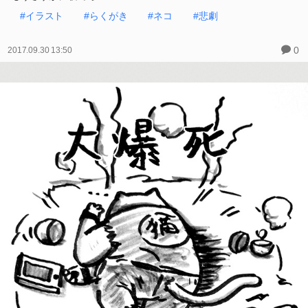
#イラスト
#らくがき
#ネコ
#悲劇
0
2017.09.30 13:50