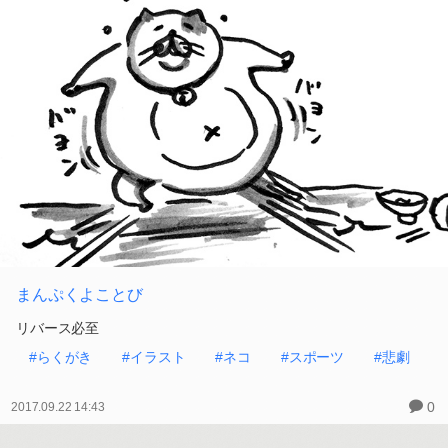
まんぷくよことび
リバース必至
#らくがき
#イラスト
#ネコ
#スポーツ
#悲劇
0
2017.09.22 14:43