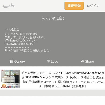
tuna.be
新規登録
ログイン
らくがき日記
へっぽこ
らくがきをほぼ日替わりで
公開していきたいとおもいます。
↓Twitterのアカウントです↓
http://twitter.com/izahiro
＝＝＝＝＝＝＝＝＝
リンク項目下のほうに移動しました
Gallery
Love
Share
選べる天板 チェスト スリム/ワイド 3段/4段/5段 幅34/54 奥行42 高
さ68.5/88/107.5cm タンス 衣装ケース 収納ケース 引き出し 洗面所
収納 子供部屋 クローゼット 隠す収納 ランドリーチェスト ルーム
ス 日本製 サンカ SANKA 【送料無料】