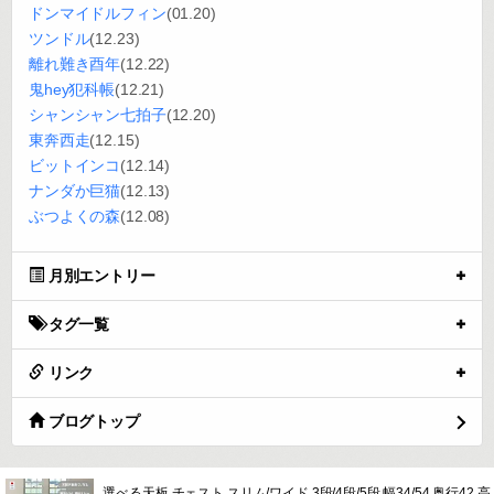
ドンマイドルフィン
(01.20)
ツンドル
(12.23)
離れ難き酉年
(12.22)
鬼hey犯科帳
(12.21)
シャンシャン七拍子
(12.20)
東奔西走
(12.15)
ビットインコ
(12.14)
ナンダか巨猫
(12.13)
ぶつよくの森
(12.08)
月別エントリー
タグ一覧
リンク
ブログトップ
選べる天板 チェスト スリム/ワイド 3段/4段/5段 幅34/54 奥行42 高