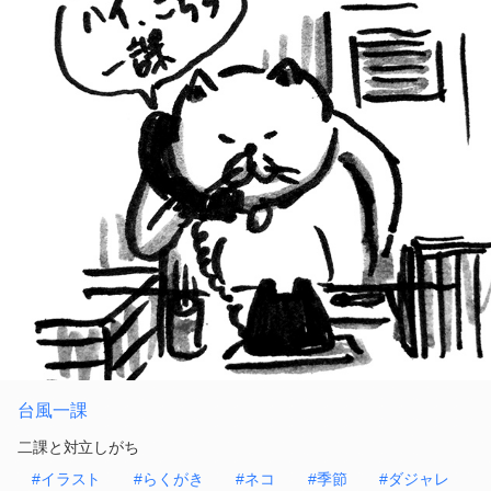
台風一課
二課と対立しがち
#イラスト
#らくがき
#ネコ
#季節
#ダジャレ