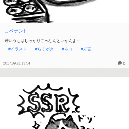
コベナント
若いうちはしっかりこべなんといかんよ～
#イラスト
#らくがき
#ネコ
#方言
0
2017.09.21 13:54