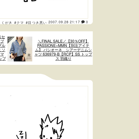
2007.09.28 21:17
0
らくがき
#クマ
#目つき悪い
点セ
リブ
＼FINAL SALE／【30％OFF】
ブル
PASSIONE×MMN【別注アイテ
ミソ
ム】 パシオーネ シアーデニムシ
ママ
ャツ 636979-B【RCP】SS トップ
ップ
ス 羽織り