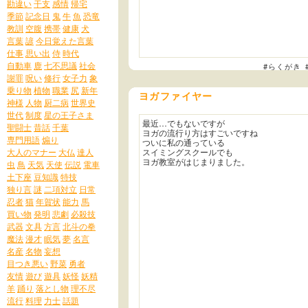
勘違い
干支
感情
帰宅
季節
記念日
鬼
牛
魚
恐竜
教訓
空腹
携帯
健康
犬
言葉
諺
今日覚えた言葉
仕事
思い出
侍
時代
自動車
鹿
七不思議
社会
#らくがき
謝罪
呪い
修行
女子力
象
乗り物
植物
職業
尻
新年
ヨガファイヤー
神様
人物
厨二病
世界史
世代
制度
星の王子さま
最近…でもないですが
聖闘士
昔話
千葉
ヨガの流行り方はすごいですね
専門用語
煽り
ついに私の通っている
大人のマナー
大仏
達人
スイミングスクールでも
ヨガ教室がはじまりました。
虫
鳥
天気
天使
伝説
電車
土下座
豆知識
特技
独り言
謎
二項対立
日常
忍者
猫
年賀状
能力
馬
買い物
発明
悲劇
必殺技
武器
文具
方言
北斗の拳
魔法
漫才
眠気
夢
名言
名産
名物
妄想
目つき悪い
野菜
勇者
友情
遊び
遊具
妖怪
妖精
羊
踊り
落とし物
理不尽
流行
料理
力士
話題