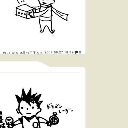
2007.09.27 18:39
0
ト
#らくがき
#星の王子さま