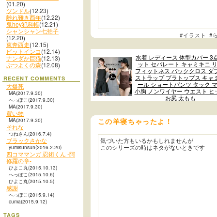
(01.20)
ツンドル
(12.23)
離れ難き酉年
(12.22)
鬼hey犯科帳
(12.21)
シャンシャン七拍子
#イラスト
#
(12.20)
東奔西走
(12.15)
ビットインコ
(12.14)
水着 レディース 体型カバー 3
ナンダか巨猫
(12.13)
ット セパレート キャミキニ 
ぶつよくの森
(12.08)
フィットネス バッククロス ダ
ストラップ ブラトップス キャ
RECENT COMMENTS
ール ショートパンツ タック 
大爆死
小胸 ノンワイヤー ウエスト ヒ
MA(2017.9.30)
お尻 太もも
へっぽこ(2017.9.30)
MA(2017.9.30)
買い物
MA(2017.9.30)
この羊寝ちゃったよ！
それな
つねさん(2016.7.4)
ブラックさかな
気づいた方もいるかもしれませんが
このシリーズの時はネタがないときです
yumisunsun(2016.2.20)
四コママンガ 忍術くん -阿
修羅の章-
ひよこ丸(2015.10.13)
へっぽこ(2015.10.6)
ひよこ丸(2015.10.5)
感謝
へっぽこ(2015.9.14)
cuma(2015.9.12)
TAGS