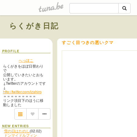
tuna.be
らくがき日記
すごく目つきの悪いクマ
PROFILE
へっぽこ
らくがきをほぼ日替わり
で
公開していきたいとおも
います。
↓Twitterのアカウントです
↓
http://twitter.com/izahiro
＝＝＝＝＝＝＝＝＝
リンク項目下のほうに移
動しました
NEW ENTRIES
雪の日はたのし
(02.02)
ドンマイドルフィン