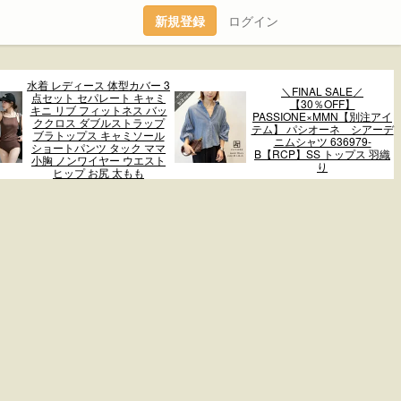
新規登録
ログイン
水着 レディース 体型カバー 3
＼FINAL SALE／
点セット セパレート キャミ
【30％OFF】
キニ リブ フィットネス バッ
PASSIONE×MMN【別注アイ
ククロス ダブルストラップ
テム】 パシオーネ シアーデ
ブラトップス キャミソール
ニムシャツ 636979-
ショートパンツ タック ママ
B【RCP】SS トップス 羽織
小胸 ノンワイヤー ウエスト
り
ヒップ お尻 太もも