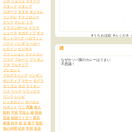
シカ
ジョジョ
スイーツ
スタンド
スタンプ
スポーツ
タヌキ
ダジャレ
ツンデレ
テクノロジー
テリア
テレビ
トラ
ドラゴンボール
ドラマ
ニュース
ネガティブ
ネコ
#うろおぼ絵
#らくがき
ネットワーク
ハロウィン
パクリ
パンダ
ヒーロー
謎
ヒロイン
ビジネス
ファッション
ファミコン
フラグ
フルーツ
ブイヨン
なぜかソバ屋のカレーはうまい
不思議！
ブタ
ブルテリア
プレゼント
プログラミング
ペンギン
ポジティブ
マナー
モグラ
モリズム
ヨガ
ライオン
リス
リャマ
リラックス
リンク
レシピ
レミオロメン
ローカル
ロボット
ワニ
悪魔
偉人
飲料
宇宙
宇宙人
嘘
映画
音楽
仮面ライダー
家具
家電
科学
歌
花
菓子
怪獣
海の仲間
絵本
学習
楽器