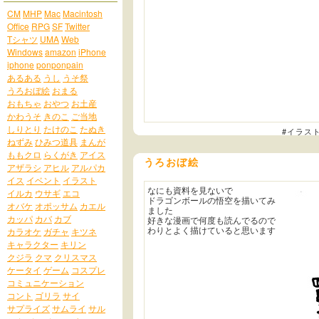
CM
MHP
Mac
Macintosh
Office
RPG
SF
Twitter
Tシャツ
UMA
Web
Windows
amazon
iPhone
iphone
ponponpain
あるある
うし
うそ祭
うろおぼ絵
おまる
おもちゃ
おやつ
お土産
かわうそ
きのこ
ご当地
しりとり
たけのこ
たぬき
#イラス
ねずみ
ひみつ道具
まんが
ももクロ
らくがき
アイス
うろおぼ絵
アザラシ
アヒル
アルパカ
イス
イベント
イラスト
なにも資料を見ないで
イルカ
ウサギ
エコ
ドラゴンボールの悟空を描いてみ
オバケ
オポッサム
カエル
ました
カッパ
カバ
カブ
好きな漫画で何度も読んでるので
わりとよく描けていると思います
カラオケ
ガチャ
キツネ
キャラクター
キリン
クジラ
クマ
クリスマス
ケータイ
ゲーム
コスプレ
コミュニケーション
コント
ゴリラ
サイ
サプライズ
サムライ
サル