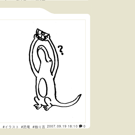
2007.09.19 18:10
0
き
#イラスト
#恐竜
#独り言