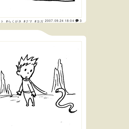
2007.09.24 18:04
3
スト
#らくがき
#クマ
#ヨガ