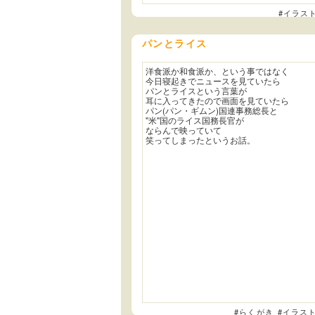
#イラス
パンとライス
洋食派か和食派か、という事ではなく
今日寝起きでニュースを見ていたら
パンとライスという言葉が
耳に入ってきたので画面を見ていたら
パン(パン・ギムン)国連事務総長と
"米"国のライス国務長官が
ならんで映っていて
笑ってしまったというお話。
#らくがき
#イラス