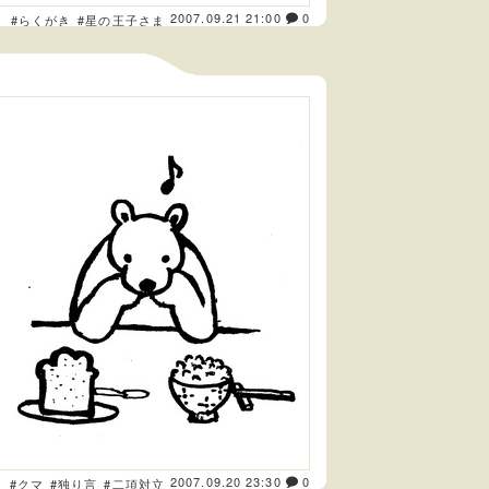
2007.09.21 21:00
0
ト
#らくがき
#星の王子さま
2007.09.20 23:30
0
ト
#クマ
#独り言
#二項対立