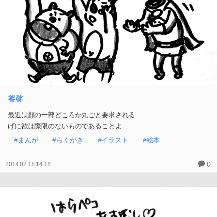
饕餮
最近は顔の一部どころか丸ごと要求される
げに欲は際限のないものであることよ
#まんが
#らくがき
#イラスト
#絵本
0
2014.02.18 14:18