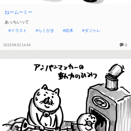
ねームーミー
あっちいって
#イラスト
#らくがき
#絵本
#ダジャレ
0
2015.09.02 14:44