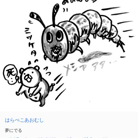
はらぺこあおむし
夢にでる