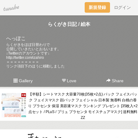
tuna.be
新規登録
ログイン
らくがき日記 / 絵本
へっぽこ
らくがきをほぼ日替わりで
公開していきたいとおもいます。
↓Twitterのアカウントです↓
http://twitter.com/izahiro
＝＝＝＝＝＝＝＝＝
リンク項目下のほうに移動しました
Gallery
Love
Share
【半額】シートマスク 大容量70枚(35枚×2点) パック フェイスパッ
ク フェイスマスク 顔パック フェイシャル 日本製 無香料 白桃の香
り プラセンタ 保湿 美容液マスク ランキング プレゼント [35枚入×2
点セット / PLuS / プリュ プラセンタ モイスチュアマスク] 送料無料
ZZ