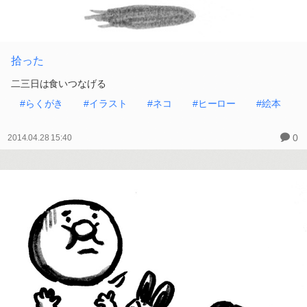
拾った
二三日は食いつなげる
#らくがき
#イラスト
#ネコ
#ヒーロー
#絵本
0
2014.04.28 15:40