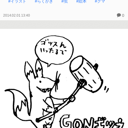
#イラスト
#らくがき
#虫
#絵本
#クマ
0
2014.02.01 13:40