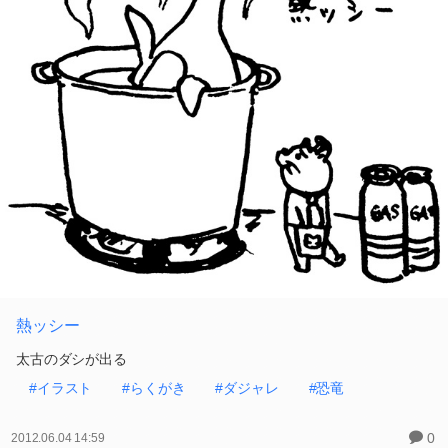
熱ッシー
太古のダシが出る
#イラスト
#らくがき
#ダジャレ
#恐竜
0
2012.06.04 14:59