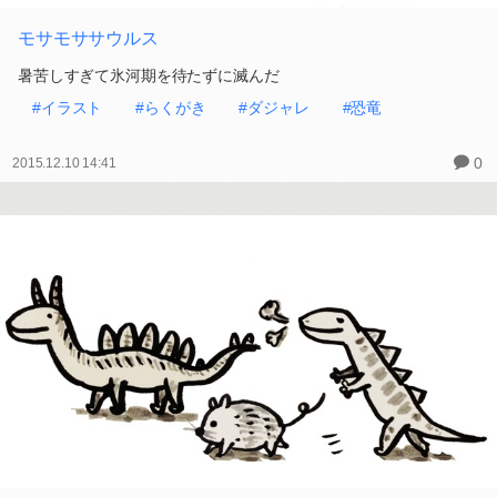
モサモササウルス
暑苦しすぎて氷河期を待たずに滅んだ
#イラスト
#らくがき
#ダジャレ
#恐竜
0
2015.12.10 14:41