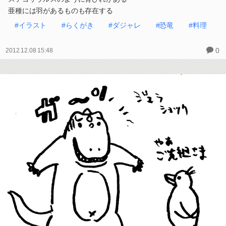
亜種には羽があるものも存在する
#イラスト
#らくがき
#ダジャレ
#恐竜
#料理
0
2012.12.08 15:48