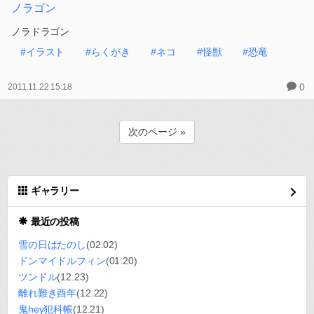
ノラゴン
ノラドラゴン
#イラスト
#らくがき
#ネコ
#怪獣
#恐竜
0
2011.11.22 15:18
次のページ »
ギャラリー
最近の投稿
雪の日はたのし
(02.02)
ドンマイドルフィン
(01.20)
ツンドル
(12.23)
離れ難き酉年
(12.22)
鬼hey犯科帳
(12.21)