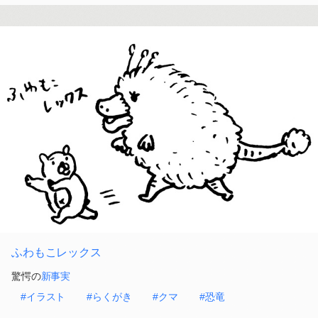
ふわもこレックス
驚愕の
新事実
#イラスト
#らくがき
#クマ
#恐竜