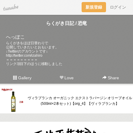
tuna.be
新規登録
ログイン
らくがき日記 / 恐竜
へっぽこ
らくがきをほぼ日替わりで
公開していきたいとおもいます。
↓Twitterのアカウントです↓
http://twitter.com/izahiro
＝＝＝＝＝＝＝＝＝
リンク項目下のほうに移動しました
Gallery
Love
Share
ヴィラブランカ オーガニック エクストラバージン オリーブオイル
(500ml×2本セット)【org_4】【ヴィラブランカ】