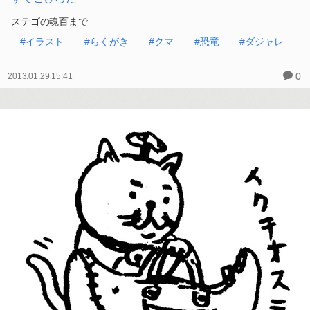
ステゴの魂百まで
#イラスト
#らくがき
#クマ
#恐竜
#ダジャレ
0
2013.01.29 15:41