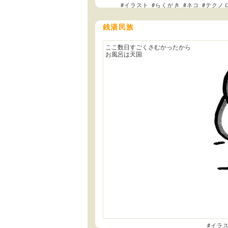
#イラスト
#らくがき
#ネコ
#テクノ
銭湯民族
ここ数日すごくさむかったから
お風呂は天国
#イラ