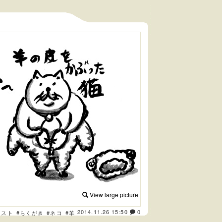
View large picture
2014.11.26 15:50
0
ラスト
#らくがき
#ネコ
#羊