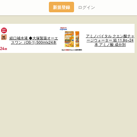
新規登録
ログイン
アミノバイタル クエン酸チャ
経口補水液 ◆大塚製薬オーエ
ージウォーター 箱 11.8g×24
スワン（OS-1) 500mlx24本
本 アミノ酸 成分別