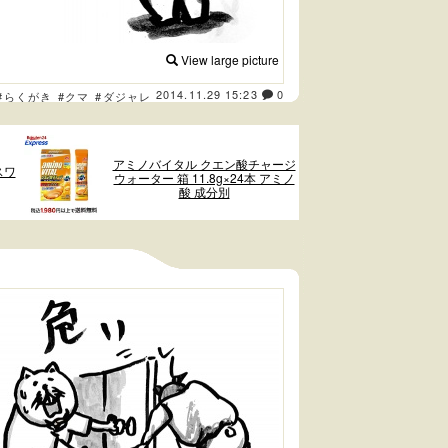
View large picture
2014.11.29 15:23
0
#らくがき
#クマ
#ダジャレ
アミノバイタル クエン酸チャージ
スワ
ウォーター 箱 11.8g×24本 アミノ
酸 成分別