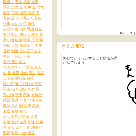
勘違い
干支
感情
帰宅
季節
記念日
鬼
牛
魚
恐竜
教訓
空腹
携帯
健康
犬
言葉
諺
今日覚えた言葉
仕事
思い出
侍
時代
自動車
鹿
七不思議
社会
#イラス
謝罪
呪い
修行
女子力
象
乗り物
植物
職業
尻
新年
神様
人物
厨二病
世界史
きえよ煩悩
世代
制度
星の王子さま
聖闘士
昔話
千葉
無心でいようとするほど煩悩が浮
専門用語
煽り
かんでしまう
大人のマナー
大仏
達人
虫
鳥
天気
天使
伝説
電車
土下座
豆知識
特技
独り言
謎
二項対立
日常
忍者
猫
年賀状
能力
馬
買い物
発明
悲劇
必殺技
武器
文具
方言
北斗の拳
魔法
漫才
眠気
夢
名言
名産
名物
妄想
目つき悪い
野菜
勇者
友情
遊び
遊具
妖怪
妖精
羊
踊り
落とし物
理不尽
流行
料理
力士
話題