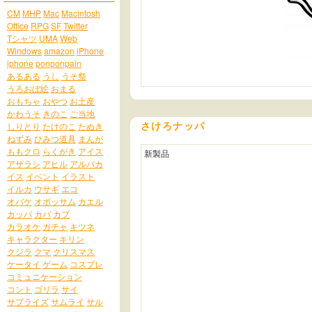
CM
MHP
Mac
Macintosh
Office
RPG
SF
Twitter
Tシャツ
UMA
Web
Windows
amazon
iPhone
iphone
ponponpain
あるある
うし
うそ祭
うろおぼ絵
おまる
おもちゃ
おやつ
お土産
かわうそ
きのこ
ご当地
さけろナッパ
しりとり
たけのこ
たぬき
ねずみ
ひみつ道具
まんが
ももクロ
らくがき
アイス
新製品
アザラシ
アヒル
アルパカ
イス
イベント
イラスト
イルカ
ウサギ
エコ
オバケ
オポッサム
カエル
カッパ
カバ
カブ
カラオケ
ガチャ
キツネ
キャラクター
キリン
クジラ
クマ
クリスマス
ケータイ
ゲーム
コスプレ
コミュニケーション
コント
ゴリラ
サイ
サプライズ
サムライ
サル