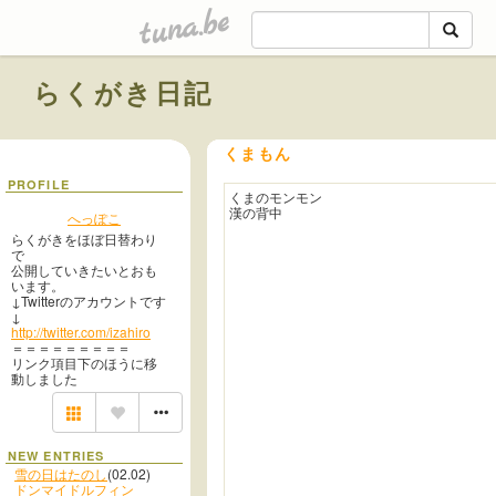
tuna.be
らくがき日記
くまもん
PROFILE
くまのモンモン
漢の背中
へっぽこ
らくがきをほぼ日替わり
で
公開していきたいとおも
います。
↓Twitterのアカウントです
↓
http://twitter.com/izahiro
＝＝＝＝＝＝＝＝＝
リンク項目下のほうに移
動しました
NEW ENTRIES
雪の日はたのし
(02.02)
ドンマイドルフィン