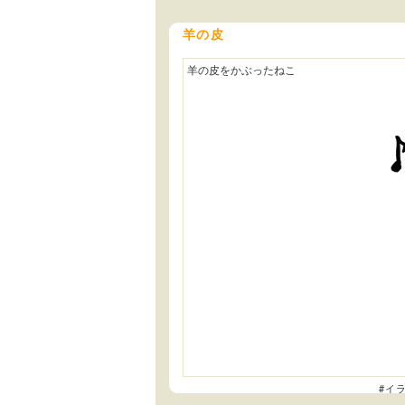
羊の皮
羊の皮をかぶったねこ
#イ