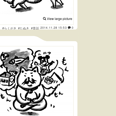
View large picture
2014.11.28 15:53
0
ト
#らくがき
#たぬき
#昔話