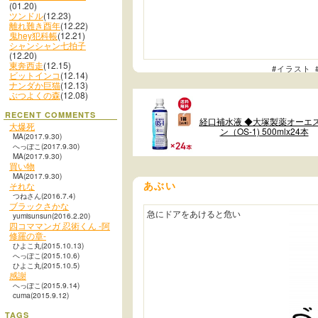
(01.20)
ツンドル
(12.23)
離れ難き酉年
(12.22)
鬼hey犯科帳
(12.21)
シャンシャン七拍子
(12.20)
東奔西走
(12.15)
#イラスト
ビットインコ
(12.14)
ナンダか巨猫
(12.13)
ぶつよくの森
(12.08)
RECENT COMMENTS
経口補水液 ◆大塚製薬オーエ
大爆死
ン（OS-1) 500mlx24本
MA(2017.9.30)
へっぽこ(2017.9.30)
MA(2017.9.30)
買い物
MA(2017.9.30)
あぶい
それな
つねさん(2016.7.4)
ブラックさかな
急にドアをあけると危い
yumisunsun(2016.2.20)
四コママンガ 忍術くん -阿
修羅の章-
ひよこ丸(2015.10.13)
へっぽこ(2015.10.6)
ひよこ丸(2015.10.5)
感謝
へっぽこ(2015.9.14)
cuma(2015.9.12)
TAGS