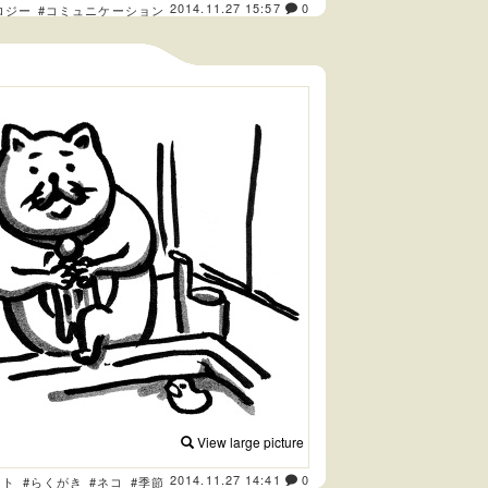
2014.11.27 15:57
0
ロジー
#コミュニケーション
View large picture
2014.11.27 14:41
0
スト
#らくがき
#ネコ
#季節