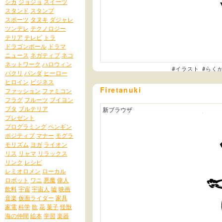
シカ
ジョジョ
スイーツ
スタンド
スタンプ
スポーツ
タヌキ
ダジャレ
ツンデレ
テクノロジー
テリア
テレビ
トラ
ドラゴンボール
ドラマ
ニュース
ネガティブ
ネコ
ネットワーク
ハロウィン
#イラスト
#らく
パクリ
パンダ
ヒーロー
ヒロイン
ビジネス
Firetanuki
ファッション
ファミコン
フラグ
フルーツ
ブイヨン
ブタ
ブルテリア
新ブラウザ
プレゼント
プログラミング
ペンギン
ポジティブ
マナー
モグラ
モリズム
ヨガ
ライオン
リス
リャマ
リラックス
リンク
レシピ
レミオロメン
ローカル
ロボット
ワニ
悪魔
偉人
飲料
宇宙
宇宙人
嘘
映画
音楽
仮面ライダー
家具
家電
科学
歌
花
菓子
怪獣
海の仲間
絵本
学習
楽器