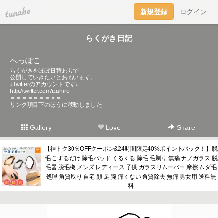
tuna.be
新規登録
ログイン
らくがき日記
へっぽこ
らくがきをほぼ日替わりで
公開していきたいとおもいます。
↓Twitterのアカウントです↓
http://twitter.com/izahiro
＝＝＝＝＝＝＝＝＝
リンク項目下のほうに移動しました
Gallery
Love
Share
【神トク30％OFFクーポン&24時間限定40%ポイントバック！】脱
毛 こするだけ 除毛パッド くるくる 除毛 毛剃り 無痛 ナノガラス 脱
毛器 脱毛機 メンズ レディース 子供 ガラスリムーバー 摩擦 ムダ毛
処理 角質取り 自宅 顔 足 腕 痛くない 角質除去 無痛 男女用 送料無
料