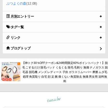
ぶつよくの森
(12.08)
月別エントリー
タグ一覧
リンク
ブログトップ
【神トク30％OFFクーポン&24時間限定40%ポイントバック！】脱
毛 こするだけ 除毛パッド くるくる 除毛 毛剃り 無痛 ナノガラス 脱
毛器 脱毛機 メンズ レディース 子供 ガラスリムーバー 摩擦 ムダ毛
処理 角質取り 自宅 顔 足 腕 痛くない 角質除去 無痛 男女用 送料無
料
tuna.be