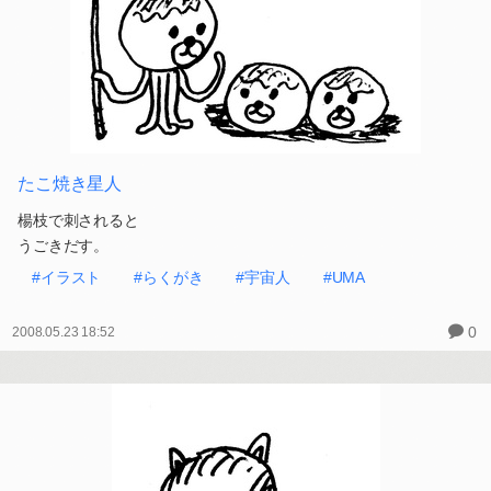
たこ焼き星人
楊枝で刺されると
うごきだす。
#イラスト
#らくがき
#宇宙人
#UMA
0
2008.05.23 18:52