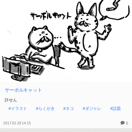
サーボルキャット
許せん
#イラスト
#らくがき
#ネコ
#ダジャレ
#話題
0
2017.02.28 14:15