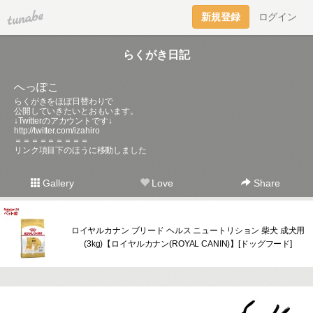
tuna.be
新規登録
ログイン
らくがき日記
へっぽこ
らくがきをほぼ日替わりで
公開していきたいとおもいます。
↓Twitterのアカウントです↓
http://twitter.com/izahiro
＝＝＝＝＝＝＝＝＝
リンク項目下のほうに移動しました
Gallery
Love
Share
ロイヤルカナン ブリード ヘルス ニュートリション 柴犬 成犬用
(3kg)【ロイヤルカナン(ROYAL CANIN)】[ドッグフード]