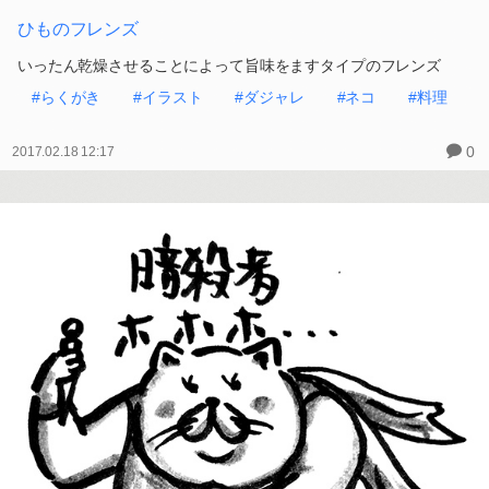
ひものフレンズ
いったん乾燥させることによって旨味をますタイプのフレンズ
#らくがき
#イラスト
#ダジャレ
#ネコ
#料理
0
2017.02.18 12:17