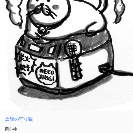
炊飯の守り猫
用心棒