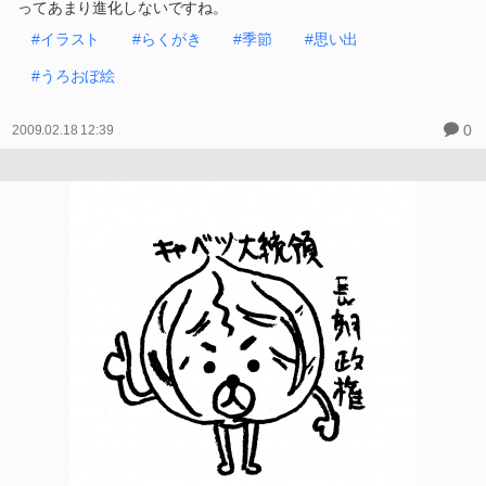
ってあまり進化しないですね。
#イラスト
#らくがき
#季節
#思い出
#うろおぼ絵
0
2009.02.18 12:39