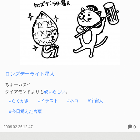
ロンズデーライト星人
ちょーカタイ
ダイアモンドよりも
硬いらしい
。
#らくがき
#イラスト
#ネコ
#宇宙人
#今日覚えた言葉
0
2009.02.26 12:47