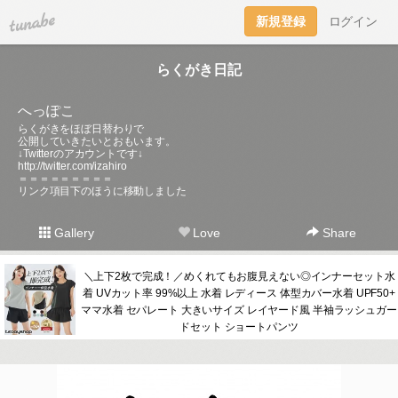
tuna.be
新規登録
ログイン
らくがき日記
へっぽこ
らくがきをほぼ日替わりで
公開していきたいとおもいます。
↓Twitterのアカウントです↓
http://twitter.com/izahiro
＝＝＝＝＝＝＝＝＝
リンク項目下のほうに移動しました
Gallery
Love
Share
＼上下2枚で完成！／めくれてもお腹見えない◎インナーセット水
着 UVカット率 99%以上 水着 レディース 体型カバー水着 UPF50+
ママ水着 セパレート 大きいサイズ レイヤード風 半袖ラッシュガー
ドセット ショートパンツ