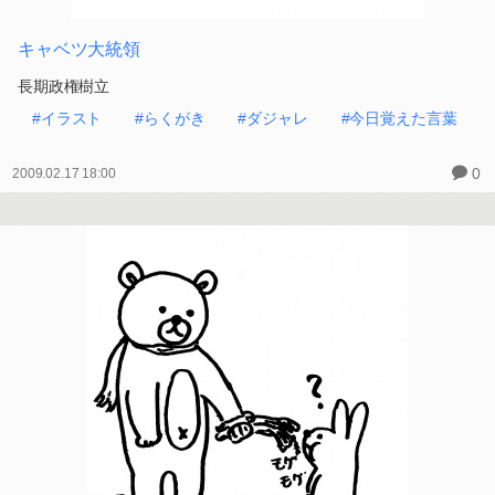
キャベツ大統領
長期政権樹立
#イラスト
#らくがき
#ダジャレ
#今日覚えた言葉
0
2009.02.17 18:00