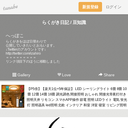
tuna.be
新規登録
ログイン
らくがき日記 / 豆知識
へっぽこ
らくがきをほぼ日替わりで
公開していきたいとおもいます。
↓Twitterのアカウントです↓
http://twitter.com/izahiro
＝＝＝＝＝＝＝＝＝
リンク項目下のほうに移動しました
Gallery
Love
Share
【P5倍】【楽天1位+5年保証】 LED シーリングライト 6畳 8畳 10
畳 12畳 14畳 16畳 調光調色 間接照明 おしゃれ 間接光常夜灯付き
照明天井 リモコン スマホAPP操作 節電 照明 LEDライト 電気 蛍光
灯 照明器具 led照明 北欧 インテリア 和室 洋室 寝室 リビング照明