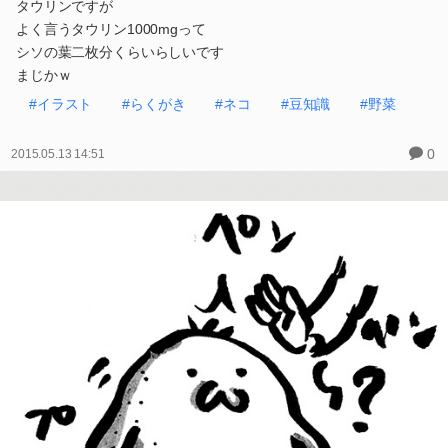
タウリンですが
よく言うタウリン1000mgって
シソの葉二枚分くらいらしいです
まじかｗ
#イラスト
#らくがき
#ネコ
#豆知識
#野菜
0
2015.05.13 14:51