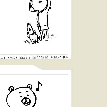
2009.06.18 14:45
0
ラスト
#宇宙人
#季節
#日常