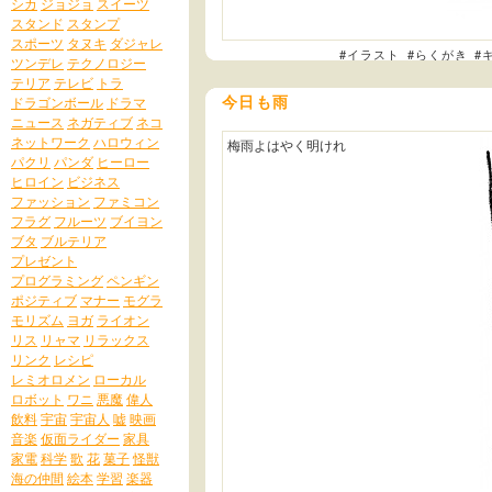
シカ
ジョジョ
スイーツ
スタンド
スタンプ
スポーツ
タヌキ
ダジャレ
#イラスト
#らくがき
#
ツンデレ
テクノロジー
テリア
テレビ
トラ
今日も雨
ドラゴンボール
ドラマ
ニュース
ネガティブ
ネコ
ネットワーク
ハロウィン
梅雨よはやく明けれ
パクリ
パンダ
ヒーロー
ヒロイン
ビジネス
ファッション
ファミコン
フラグ
フルーツ
ブイヨン
ブタ
ブルテリア
プレゼント
プログラミング
ペンギン
ポジティブ
マナー
モグラ
モリズム
ヨガ
ライオン
リス
リャマ
リラックス
リンク
レシピ
レミオロメン
ローカル
ロボット
ワニ
悪魔
偉人
飲料
宇宙
宇宙人
嘘
映画
音楽
仮面ライダー
家具
家電
科学
歌
花
菓子
怪獣
海の仲間
絵本
学習
楽器