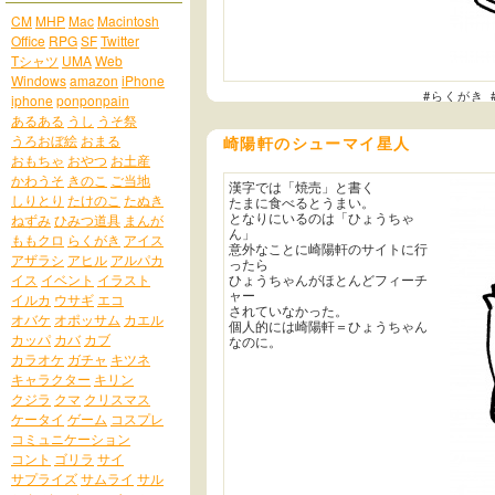
CM
MHP
Mac
Macintosh
Office
RPG
SF
Twitter
Tシャツ
UMA
Web
Windows
amazon
iPhone
#らくがき
iphone
ponponpain
あるある
うし
うそ祭
うろおぼ絵
おまる
崎陽軒のシューマイ星人
おもちゃ
おやつ
お土産
かわうそ
きのこ
ご当地
漢字では「焼売」と書く
しりとり
たけのこ
たぬき
たまに食べるとうまい。
となりにいるのは「ひょうちゃ
ねずみ
ひみつ道具
まんが
ん」
ももクロ
らくがき
アイス
意外なことに崎陽軒のサイトに行
アザラシ
アヒル
アルパカ
ったら
イス
イベント
イラスト
ひょうちゃんがほとんどフィーチ
ャー
イルカ
ウサギ
エコ
されていなかった。
オバケ
オポッサム
カエル
個人的には崎陽軒＝ひょうちゃん
カッパ
カバ
カブ
なのに。
カラオケ
ガチャ
キツネ
キャラクター
キリン
クジラ
クマ
クリスマス
ケータイ
ゲーム
コスプレ
コミュニケーション
コント
ゴリラ
サイ
サプライズ
サムライ
サル