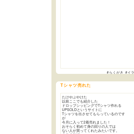
#らくがき
#イ
Tシャツ売れた
たけやぶやけた
以前ここでも紹介した
ドロップシッピングでTシャツ作れる
UPSOLDというサイトに
Tシャツを出させてもらっているのです
が
今月に入って2着売れました！
おそらく初めて身の回りの人では
ない人が買ってくれたみたいです。