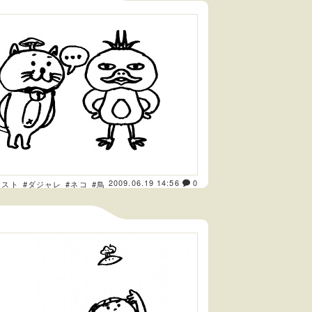
2009.06.19 14:56
0
ラスト
#ダジャレ
#ネコ
#鳥