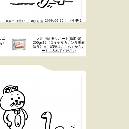
2009.06.30 14:46
2
スト
#ネコ
#思い出
#独り言
 ニ
犬用 消化器サポート(低脂肪)
g)
200gx12【ロイヤルカナン食事療
法食】 ※ 「認証はこちら」からカ
ートに入れてください