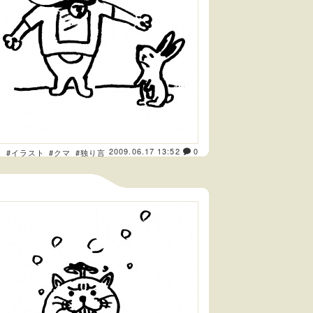
2009.06.17 13:52
0
き
#イラスト
#クマ
#独り言