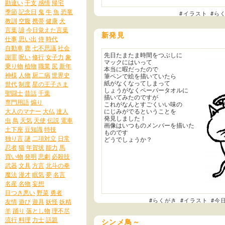
勘違い
干支
感情
帰宅
季節
記念日
鬼
牛
魚
恐竜
#イラスト
#ら
教訓
空腹
携帯
健康
犬
言葉
諺
今日覚えた言葉
新発見
仕事
思い出
侍
時代
自動車
鹿
七不思議
社会
先日たまたま時間をつぶしに
謝罪
呪い
修行
女子力
象
マックにはいって
乗り物
植物
職業
尻
新年
本当に暇だったので
神様
人物
厨二病
世界史
筆ペンで絵を描いていたら
紙がなくなってしまって
世代
制度
星の王子さま
しょうがなくペーパータオルに
聖闘士
昔話
千葉
描いてみたのですが
専門用語
煽り
これがなんとすごくいい味の
大人のマナー
大仏
達人
にじみがでるということを
発見しました！
虫
鳥
天気
天使
伝説
電車
画像はいつものメンバーを描いた
土下座
豆知識
特技
ものです
独り言
謎
二項対立
日常
どうでしょうか？
忍者
猫
年賀状
能力
馬
買い物
発明
悲劇
必殺技
武器
文具
方言
北斗の拳
魔法
漫才
眠気
夢
名言
名産
名物
妄想
目つき悪い
野菜
勇者
#らくがき
#イラスト
#今
友情
遊び
遊具
妖怪
妖精
羊
踊り
落とし物
理不尽
流行
料理
力士
話題
シンメ鳥～