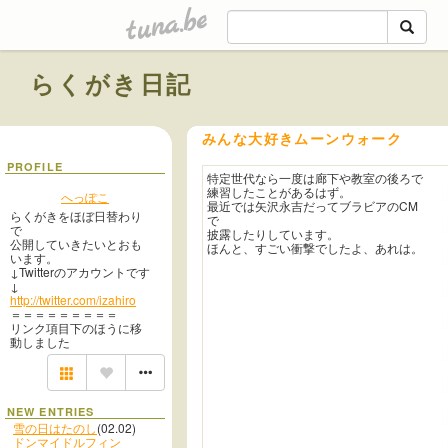
tuna.be
らくがき日記
みんな大好きムーンウォーク
PROFILE
特定世代なら一度は廊下や教室の後ろで
練習したことがあるはず。
へっぽこ
最近では矢沢永吉だってブラビアのCM
らくがきをほぼ日替わり
で
で
披露したりしています。
公開していきたいとおも
ほんと、すごい衝撃でしたよ、あれは。
います。
↓Twitterのアカウントです
↓
http://twitter.com/izahiro
＝＝＝＝＝＝＝＝＝
リンク項目下のほうに移
動しました
NEW ENTRIES
雪の日はたのし
(02.02)
ドンマイドルフィン