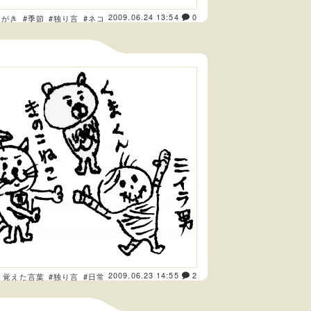
2009.06.24 13:54
0
くがき
#季節
#独り言
#ネコ
2009.06.23 14:55
2
日覚えた言葉
#独り言
#日常