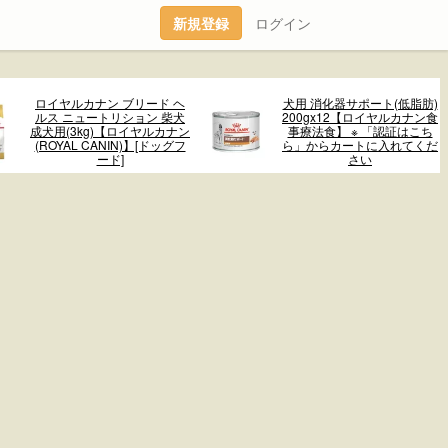
新規登録
ログイン
ロイヤルカナン ブリード ヘ
犬用 消化器サポート(低脂肪)
ルス ニュートリション 柴犬
200gx12【ロイヤルカナン食
成犬用(3kg)【ロイヤルカナン
事療法食】 ※ 「認証はこち
(ROYAL CANIN)】[ドッグフ
ら」からカートに入れてくだ
ード]
さい