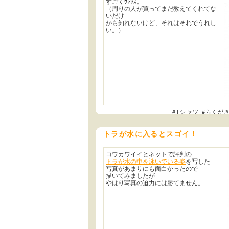
すごくｳﾚｼｽ。
（周りの人が買ってまだ教えてくれてな
いだけ
かも知れないけど、それはそれでうれし
い。）
#Tシャツ
#らくが
トラが水に入るとスゴイ！
コワカワイイとネットで評判の
トラが水の中を泳いでいる姿
を写した
写真があまりにも面白かったので
描いてみましたが
やはり写真の迫力には勝てません。