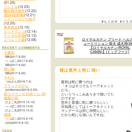
(01.20)
ツンドル
(12.23)
離れ難き酉年
(12.22)
鬼hey犯科帳
(12.21)
シャンシャン七拍子
#らくがき
#イラ
(12.20)
東奔西走
(12.15)
ビットインコ
(12.14)
ナンダか巨猫
(12.13)
ロイヤルカナン ブリード ヘルス
ぶつよくの森
(12.08)
ュートリション 柴犬 成犬用(3k
【ロイヤルカナン(ROYAL
RECENT COMMENTS
CANIN)】[ドッグフード]
大爆死
MA(2017.9.30)
へっぽこ(2017.9.30)
MA(2017.9.30)
買い物
猫は意外と蛇に強い
MA(2017.9.30)
それな
つねさん(2016.7.4)
最初は蛇に勝つのは
ブラックさかな
「ネコはネコでもミーアキャット
yumisunsun(2016.2.20)
だろ」
四コママンガ 忍術くん -阿
というつっこみありきで描いてた
修羅の章-
のですが
ひよこ丸(2015.10.13)
意外と普通に蛇に勝つらしい。
へっぽこ(2015.10.6)
豆知識としてはミーアキャットと
ひよこ丸(2015.10.5)
マングースは同じ仲間らしい。
感謝
だから蛇にも強いんですね。
へっぽこ(2015.9.14)
cuma(2015.9.12)
TAGS