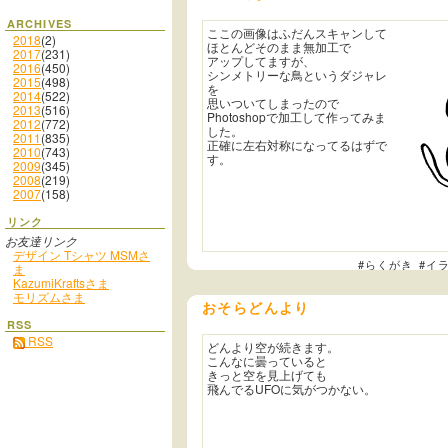
ARCHIVES
ここの画像はふだんスキャンして
2018
(2)
ほとんどそのまま無加工で
2017
(231)
アップしてますが、
2016
(450)
シンメトリーな鳥というダジャレ
2015
(498)
を
2014
(522)
思いついてしまったので
2013
(516)
Photoshopで加工して作ってみま
2012
(772)
した。
2011
(835)
正確に左右対称になってるはずで
2010
(743)
す。
2009
(345)
2008
(219)
2007
(158)
リンク
お友達リンク
デザイン Tシャツ MSMさ
#らくがき
#イ
ま
KazumiKraftsさま
モリズムさま
おそらどんより
RSS
RSS
どんより空が続きます。
こんなに曇っていると
きっと空を見上げても
飛んでるUFOに気がつかない。