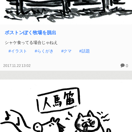
ボストンぽく牧場を脱出
シャケ食ってる場合じゃねえ
#イラスト
#らくがき
#クマ
#話題
0
2017.11.22 13:02