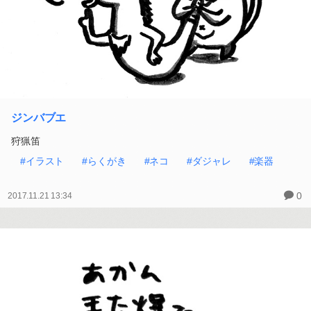
ジンバブエ
狩猟笛
#イラスト
#らくがき
#ネコ
#ダジャレ
#楽器
0
2017.11.21 13:34