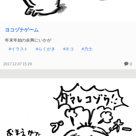
ヨコヅナゲーム
年末年始の余興にいかが
#イラスト
#らくがき
#ネコ
#力士
0
2017.12.07 15:29