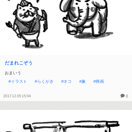
だまれこぞう
おまいう
#イラスト
#らくがき
#ネコ
#象
#映画
0
2017.12.05 15:04