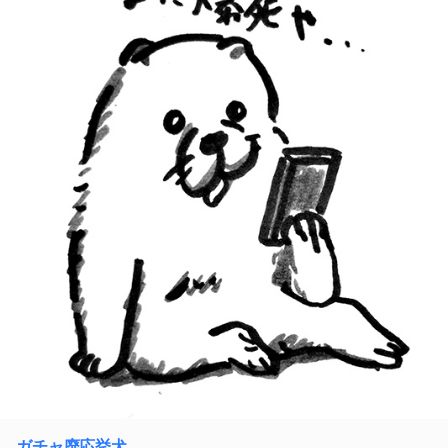
ガチャ廃応挙犬