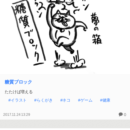
糖質ブロック
たたけば増える
#イラスト
#らくがき
#ネコ
#ゲーム
#健康
0
2017.11.24 13:29