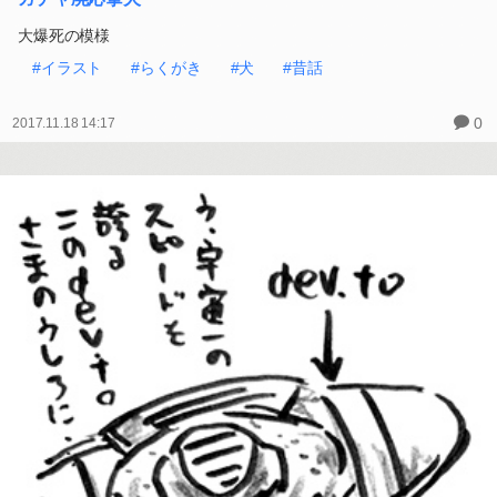
大爆死の模様
#イラスト
#らくがき
#犬
#昔話
0
2017.11.18 14:17