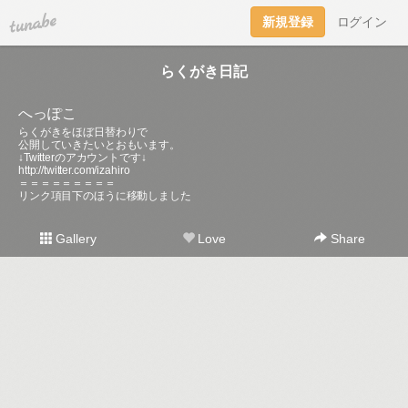
tuna.be
新規登録
ログイン
らくがき日記
へっぽこ
らくがきをほぼ日替わりで
公開していきたいとおもいます。
↓Twitterのアカウントです↓
http://twitter.com/izahiro
＝＝＝＝＝＝＝＝＝
リンク項目下のほうに移動しました
Gallery
Love
Share